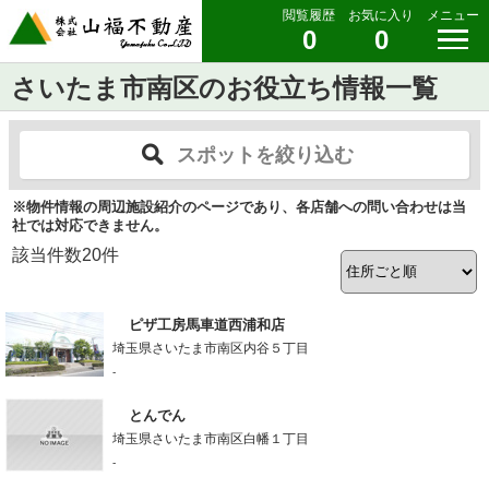
閲覧履歴
お気に入り
メニュー
0
0
さいたま市南区のお役立ち情報一覧
スポットを絞り込む
※物件情報の周辺施設紹介のページであり、各店舗への問い合わせは当
社では対応できません。
該当件数
20
件
ピザ工房馬車道西浦和店
埼玉県さいたま市南区内谷５丁目
-
とんでん
埼玉県さいたま市南区白幡１丁目
-