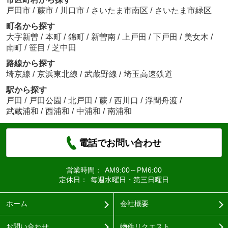
戸田市
/
蕨市
/
川口市
/
さいたま市南区
/
さいたま市緑区
町名から探す
大字新曽
/
本町
/
錦町
/
新曽南
/
上戸田
/
下戸田
/
美女木
/
南町
/
笹目
/
芝中田
路線から探す
埼京線
/
京浜東北線
/
武蔵野線
/
埼玉高速鉄道
駅から探す
戸田
/
戸田公園
/
北戸田
/
蕨
/
西川口
/
浮間舟渡
/
武蔵浦和
/
西浦和
/
中浦和
/
南浦和
電話でお問い合わせ
営業時間：
AM9:00～PM6:00
定休日：
毎週水曜日・第三日曜日
ホーム
会社概要
お問い合わせ
物件リクエスト