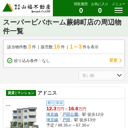
閲覧履歴
お気に入り
メニュー
0
0
スーパービバホーム蕨錦町店の周辺物
件一覧
3
16
1～3
該当物件数
件
販売数
件
件を表示
変更
絞り込み条件：
なし
アドニス
賃貸 | マンション
敷0
新築
12.3
16.6
万円～
万円
埼京線
「
戸田公園
」駅 徒歩12分
埼京線
「
戸田
」駅 徒歩13分
予定 / 48.35㎡～67.30㎡