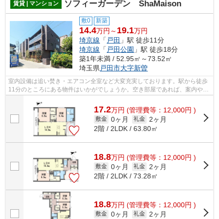
ソフィーガーデン ShaMaison
賃貸 | マンション
敷0
新築
14.4
19.1
万円～
万円
埼京線
「
戸田
」駅 徒歩11分
埼京線
「
戸田公園
」駅 徒歩18分
築1年未満 / 52.95㎡～73.52㎡
埼玉県
戸田市
大字新曽
室内設備は追い焚き・エアコン全室など大変充実しております。駅から徒歩
11分のところにある物件はいかがでしょうか。空き部屋であれば、案内や入
居で待たされることもありません。お...
17.2
万
円
(管理費等：12,000円 )
0ヶ月
2ヶ月
敷金
礼金
2階 / 2LDK / 63.80㎡
18.8
万
円
(管理費等：12,000円 )
0ヶ月
2ヶ月
敷金
礼金
2階 / 2LDK / 73.28㎡
18.8
万
円
(管理費等：12,000円 )
0ヶ月
2ヶ月
敷金
礼金