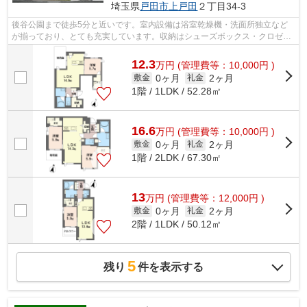
埼玉県
戸田市
上戸田
２丁目34-3
後谷公園まで徒歩5分と近いです。室内設備は浴室乾燥機・洗面所独立など
が揃っており、とても充実しています。収納はシューズボックス・クロゼッ
トなど豊富なので、広々と空間を利用す...
12.3
万
円
(管理費等：10,000円 )
0ヶ月
2ヶ月
敷金
礼金
1階 / 1LDK / 52.28㎡
16.6
万
円
(管理費等：10,000円 )
0ヶ月
2ヶ月
敷金
礼金
1階 / 2LDK / 67.30㎡
13
万
円
(管理費等：12,000円 )
0ヶ月
2ヶ月
敷金
礼金
2階 / 1LDK / 50.12㎡
5
残り
件を表示する