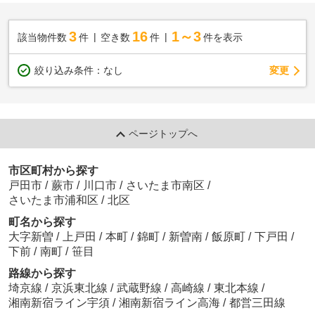
3
16
1～3
該当物件数
件
空き数
件
件を表示
変更
絞り込み条件：
なし
ページトップへ
市区町村から探す
戸田市
/
蕨市
/
川口市
/
さいたま市南区
/
さいたま市浦和区
/
北区
町名から探す
大字新曽
/
上戸田
/
本町
/
錦町
/
新曽南
/
飯原町
/
下戸田
/
下前
/
南町
/
笹目
路線から探す
埼京線
/
京浜東北線
/
武蔵野線
/
高崎線
/
東北本線
/
湘南新宿ライン宇須
/
湘南新宿ライン高海
/
都営三田線