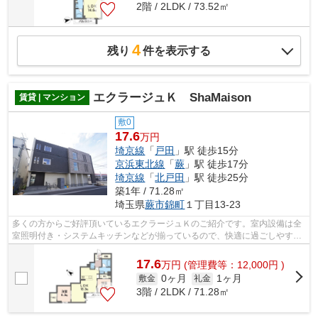
2階 / 2LDK / 73.52㎡
4
残り
件を表示する
エクラージュＫ ShaMaison
賃貸 | マンション
敷0
17.6
万円
埼京線
「
戸田
」駅 徒歩15分
京浜東北線
「
蕨
」駅 徒歩17分
埼京線
「
北戸田
」駅 徒歩25分
築1年 / 71.28㎡
埼玉県
蕨市
錦町
１丁目13-23
多くの方からご好評頂いているエクラージュＫのご紹介です。室内設備は全
室照明付き・システムキッチンなどが揃っているので、快適に過ごしやすい
お部屋になります。まさに建設中なの...
17.6
万
円
(管理費等：12,000円 )
0ヶ月
1ヶ月
敷金
礼金
3階 / 2LDK / 71.28㎡