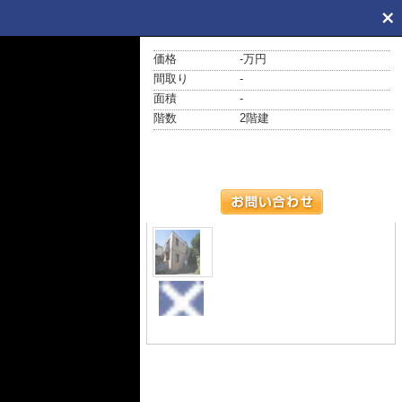
価格
-万円
間取り
-
面積
-
階数
2階建
外観