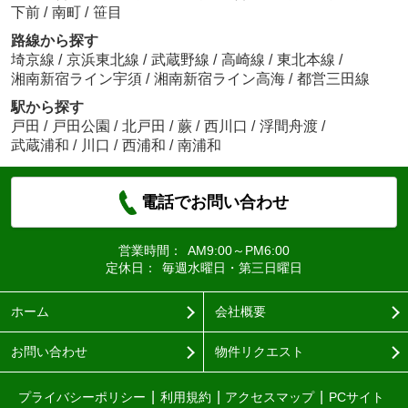
下前
/
南町
/
笹目
路線から探す
埼京線
/
京浜東北線
/
武蔵野線
/
高崎線
/
東北本線
/
湘南新宿ライン宇須
/
湘南新宿ライン高海
/
都営三田線
駅から探す
戸田
/
戸田公園
/
北戸田
/
蕨
/
西川口
/
浮間舟渡
/
武蔵浦和
/
川口
/
西浦和
/
南浦和
電話でお問い合わせ
営業時間：
AM9:00～PM6:00
定休日：
毎週水曜日・第三日曜日
ホーム
会社概要
お問い合わせ
物件リクエスト
プライバシーポリシー
利用規約
アクセスマップ
PCサイト