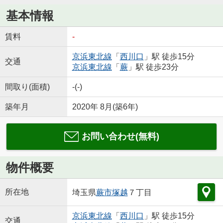
基本情報
賃料
-
京浜東北線
「
西川口
」駅 徒歩15分
交通
京浜東北線
「
蕨
」駅 徒歩23分
間取り(面積)
-(-)
築年月
2020年 8月(築6年)
お問い合わせ(無料)
物件概要
所在地
埼玉県
蕨市
塚越
７丁目
京浜東北線
「
西川口
」駅 徒歩15分
交通