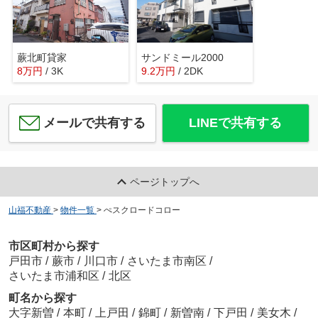
蕨北町貸家
サンドミール2000
8
万
円
/ 3K
9.2
万
円
/ 2DK
メールで共有する
LINEで共有する
ページトップへ
山福不動産
>
物件一覧
>
ぺスクロードコロー
市区町村から探す
戸田市
/
蕨市
/
川口市
/
さいたま市南区
/
さいたま市浦和区
/
北区
町名から探す
大字新曽
/
本町
/
上戸田
/
錦町
/
新曽南
/
下戸田
/
美女木
/