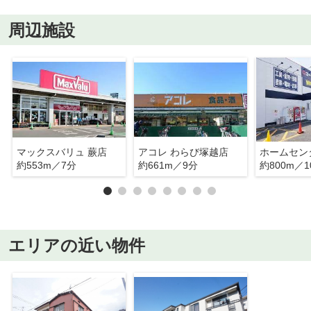
周辺施設
マックスバリュ 蕨店
アコレ わらび塚越店
約553m／7分
約661m／9分
約800m／1
エリアの近い物件