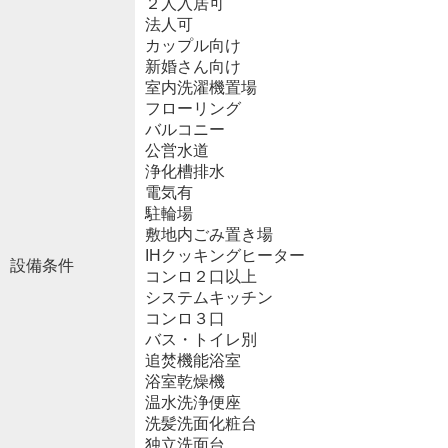
２人入居可
法人可
カップル向け
新婚さん向け
室内洗濯機置場
フローリング
バルコニー
公営水道
浄化槽排水
電気有
駐輪場
敷地内ごみ置き場
IHクッキングヒーター
設備条件
コンロ２口以上
システムキッチン
コンロ３口
バス・トイレ別
追焚機能浴室
浴室乾燥機
温水洗浄便座
洗髪洗面化粧台
独立洗面台