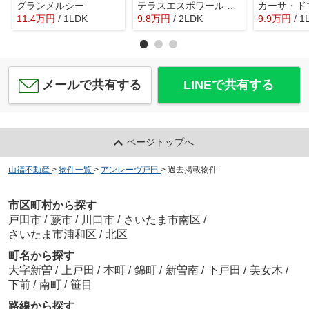
グランメルシー
テラスエスポワール ShaMaison
カーサ・ド
11.4
万
円
/ 1LDK
9.8
万
円
/ 2LDK
9.9
万
円
/ 1
メールで共有する
LINEで共有する
ページトップへ
山福不動産
>
物件一覧
>
アンレーヴ戸田
>
過去掲載物件
市区町村から探す
戸田市
/
蕨市
/
川口市
/
さいたま市南区
/
さいたま市浦和区
/
北区
町名から探す
大字新曽
/
上戸田
/
本町
/
錦町
/
新曽南
/
下戸田
/
美女木
/
下前
/
南町
/
笹目
路線から探す