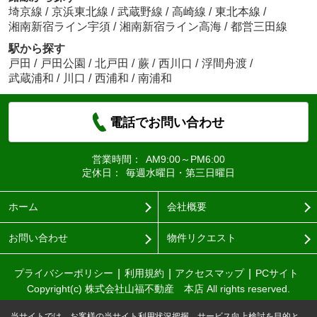
埼京線
/
京浜東北線
/
武蔵野線
/
高崎線
/
東北本線
/
湘南新宿ライン宇須
/
湘南新宿ライン高海
/
都営三田線
駅から探す
戸田
/
戸田公園
/
北戸田
/
蕨
/
西川口
/
浮間舟渡
/
武蔵浦和
/
川口
/
西浦和
/
南浦和
電話でお問い合わせ
営業時間：
AM9:00～PM6:00
定休日：
毎週水曜日・第三日曜日
ホーム
会社概要
お問い合わせ
物件リクエスト
プライバシーポリシー
利用規約
アクセスマップ
PCサイト
Copyright(c) 株式会社山福不動産 本店 All rights reserved.
当サイトでは、お客様の当サイト利用状況把握、サービス向上検討を目的と