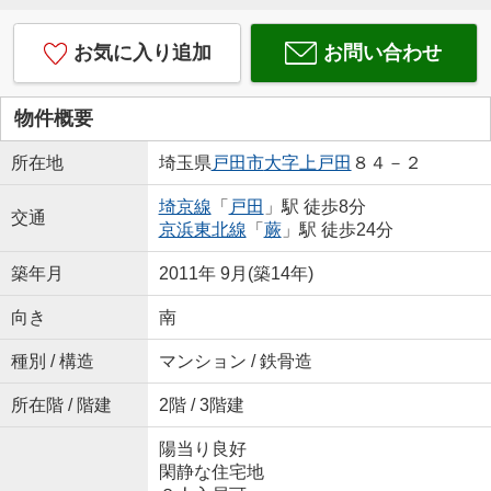
お気に入り追加
お問い合わせ
物件概要
所在地
埼玉県
戸田市
大字上戸田
８４－２
埼京線
「
戸田
」駅 徒歩8分
交通
京浜東北線
「
蕨
」駅 徒歩24分
築年月
2011年 9月(築14年)
向き
南
種別 / 構造
マンション / 鉄骨造
所在階 / 階建
2階 / 3階建
陽当り良好
閑静な住宅地