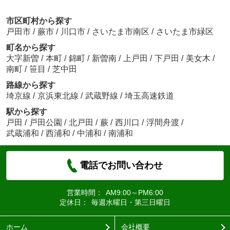
市区町村から探す
戸田市
/
蕨市
/
川口市
/
さいたま市南区
/
さいたま市緑区
町名から探す
大字新曽
/
本町
/
錦町
/
新曽南
/
上戸田
/
下戸田
/
美女木
/
南町
/
笹目
/
芝中田
路線から探す
埼京線
/
京浜東北線
/
武蔵野線
/
埼玉高速鉄道
駅から探す
戸田
/
戸田公園
/
北戸田
/
蕨
/
西川口
/
浮間舟渡
/
武蔵浦和
/
西浦和
/
中浦和
/
南浦和
電話でお問い合わせ
営業時間：
AM9:00～PM6:00
定休日：
毎週水曜日・第三日曜日
ホーム
会社概要