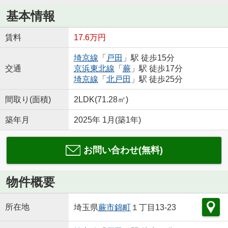
基本情報
賃料
17.6万円
埼京線
「
戸田
」駅 徒歩15分
交通
京浜東北線
「
蕨
」駅 徒歩17分
埼京線
「
北戸田
」駅 徒歩25分
間取り(面積)
2LDK(71.28㎡)
築年月
2025年 1月(築1年)
お問い合わせ(無料)
物件概要
所在地
埼玉県
蕨市
錦町
１丁目13-23