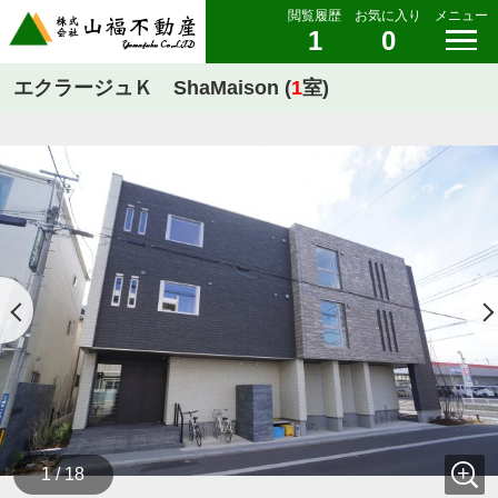
閲覧履歴
お気に入り
メニュー
1
0
エクラージュＫ ShaMaison (
1
室)
1 / 18