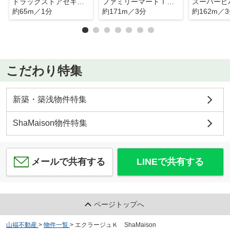
ドラッグストアセキ蕨錦町店
ファミリーマートＴＫＳ錦二丁目店
約65m／1分
約171m／3分
約162m／
こだわり特集
新築・築浅物件特集
ShaMaison物件特集
メールで共有する
LINEで共有する
ページトップへ
山福不動産
>
物件一覧
>
エクラージュＫ ShaMaison