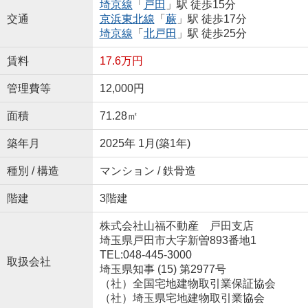
埼京線
「
戸田
」駅 徒歩15分
交通
京浜東北線
「
蕨
」駅 徒歩17分
埼京線
「
北戸田
」駅 徒歩25分
賃料
17.6万円
管理費等
12,000円
面積
71.28㎡
築年月
2025年 1月(築1年)
種別 / 構造
マンション / 鉄骨造
階建
3階建
株式会社山福不動産 戸田支店
埼玉県戸田市大字新曽893番地1
TEL:048-445-3000
取扱会社
埼玉県知事 (15) 第2977号
（社）全国宅地建物取引業保証協会
（社）埼玉県宅地建物取引業協会