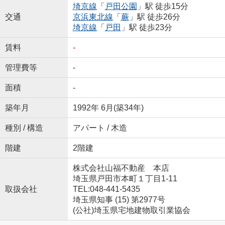
埼京線
「
戸田公園
」駅 徒歩15分
交通
京浜東北線
「
蕨
」駅 徒歩26分
埼京線
「
戸田
」駅 徒歩23分
賃料
-
管理費等
-
面積
-
築年月
1992年 6月(築34年)
種別 / 構造
アパート / 木造
階建
2階建
株式会社山福不動産 本店
埼玉県戸田市本町１丁目1-11
取扱会社
TEL:048-441-5435
埼玉県知事 (15) 第2977号
(公社)埼玉県宅地建物取引業協会