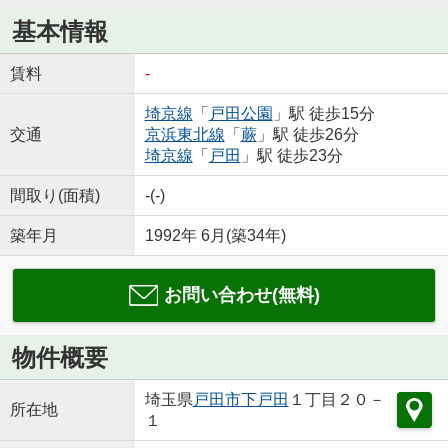
基本情報
賃料
-
埼京線
「
戸田公園
」駅 徒歩15分
交通
京浜東北線
「
蕨
」駅 徒歩26分
埼京線
「
戸田
」駅 徒歩23分
間取り(面積)
-(-)
築年月
1992年 6月(築34年)
お問い合わせ(無料)
物件概要
埼玉県
戸田市
下戸田
１丁目２０－
所在地
１