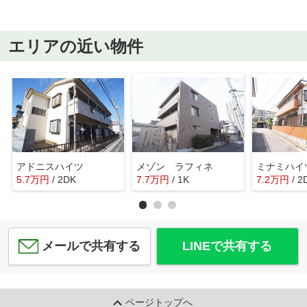
エリアの近い物件
アドニスハイツ
メゾン ラフィネ
ミナミハイ
5.7
万
円
/ 2DK
7.7
万
円
/ 1K
7.2
万
円
/ 2
メールで共有する
LINEで共有する
ページトップへ