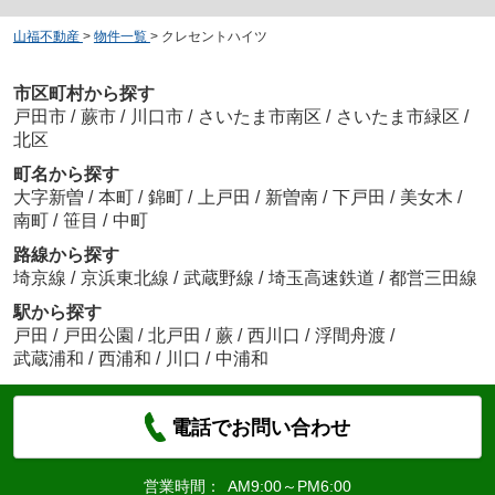
山福不動産
>
物件一覧
>
クレセントハイツ
市区町村から探す
戸田市
/
蕨市
/
川口市
/
さいたま市南区
/
さいたま市緑区
/
北区
町名から探す
大字新曽
/
本町
/
錦町
/
上戸田
/
新曽南
/
下戸田
/
美女木
/
南町
/
笹目
/
中町
路線から探す
埼京線
/
京浜東北線
/
武蔵野線
/
埼玉高速鉄道
/
都営三田線
駅から探す
戸田
/
戸田公園
/
北戸田
/
蕨
/
西川口
/
浮間舟渡
/
武蔵浦和
/
西浦和
/
川口
/
中浦和
電話でお問い合わせ
営業時間：
AM9:00～PM6:00