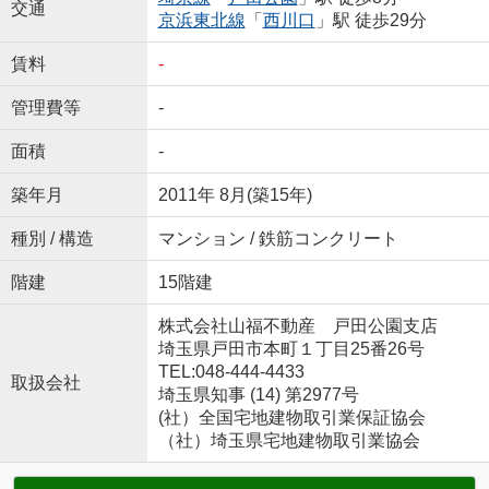
交通
京浜東北線
「
西川口
」駅 徒歩29分
賃料
-
管理費等
-
面積
-
築年月
2011年 8月(築15年)
種別 / 構造
マンション / 鉄筋コンクリート
階建
15階建
株式会社山福不動産 戸田公園支店
埼玉県戸田市本町１丁目25番26号
TEL:048-444-4433
取扱会社
埼玉県知事 (14) 第2977号
(社）全国宅地建物取引業保証協会
（社）埼玉県宅地建物取引業協会