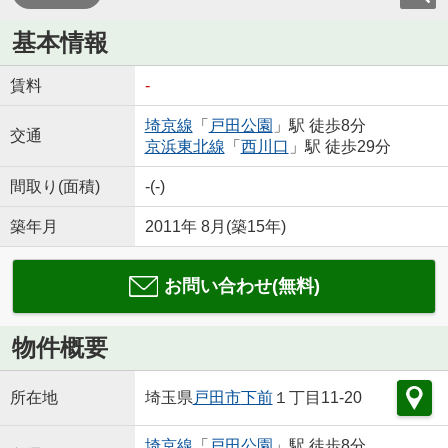
基本情報
賃料
-
埼京線
「
戸田公園
」駅 徒歩8分
交通
京浜東北線
「
西川口
」駅 徒歩29分
間取り(面積)
-(-)
築年月
2011年 8月(築15年)
お問い合わせ(無料)
物件概要
所在地
埼玉県
戸田市
下前
１丁目11-20
埼京線
「
戸田公園
」駅 徒歩8分