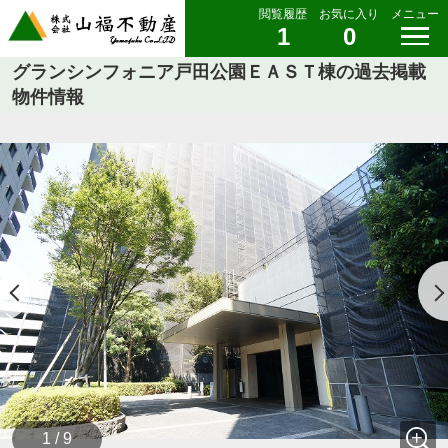
閲覧履歴
お気に入り
メニュー
1
0
グランシンフォニア戸田公園ＥＡＳＴ棟の過去掲載
物件情報
1 / 9