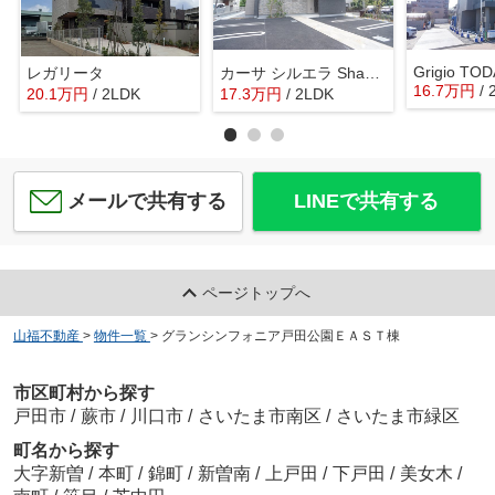
Grigio TOD
レガリータ
カーサ シルエラ ShaMaison
16.7
万
円
/
20.1
万
円
/ 2LDK
17.3
万
円
/ 2LDK
メールで共有する
LINEで共有する
ページトップへ
山福不動産
>
物件一覧
>
グランシンフォニア戸田公園ＥＡＳＴ棟
市区町村から探す
戸田市
/
蕨市
/
川口市
/
さいたま市南区
/
さいたま市緑区
町名から探す
大字新曽
/
本町
/
錦町
/
新曽南
/
上戸田
/
下戸田
/
美女木
/