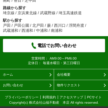
南町
/
笹目
/
芝中田
路線から探す
埼京線
/
京浜東北線
/
武蔵野線
/
埼玉高速鉄道
駅から探す
戸田
/
戸田公園
/
北戸田
/
蕨
/
西川口
/
浮間舟渡
/
武蔵浦和
/
西浦和
/
中浦和
/
南浦和
電話でお問い合わせ
営業時間：
AM9:00～PM6:00
定休日：
毎週水曜日・第三日曜日
ホーム
会社概要
お問い合わせ
物件リクエスト
プライバシーポリシー
利用規約
アクセスマップ
PCサイト
Copyright(c) 株式会社山福不動産 本店 All rights reserved.