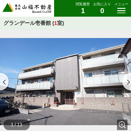
閲覧履歴
お気に入り
メニュー
1
0
グランデール壱番館 (
1
室)
1 / 13