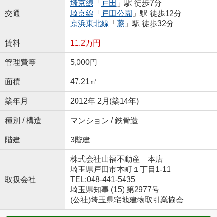
埼京線
「
戸田
」駅 徒歩7分
交通
埼京線
「
戸田公園
」駅 徒歩12分
京浜東北線
「
蕨
」駅 徒歩32分
賃料
11.2万円
管理費等
5,000円
面積
47.21㎡
築年月
2012年 2月(築14年)
種別 / 構造
マンション / 鉄骨造
階建
3階建
株式会社山福不動産 本店
埼玉県戸田市本町１丁目1-11
取扱会社
TEL:048-441-5435
埼玉県知事 (15) 第2977号
(公社)埼玉県宅地建物取引業協会