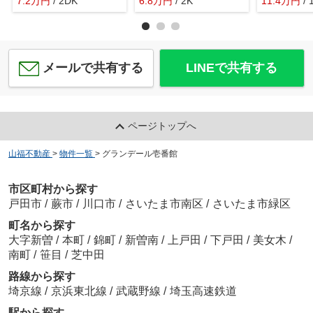
7.2
万
円
/ 2DK
6.8
万
円
/ 2K
11.4
万
円
/
メールで共有する
LINEで共有する
ページトップへ
山福不動産
>
物件一覧
>
グランデール壱番館
市区町村から探す
戸田市
/
蕨市
/
川口市
/
さいたま市南区
/
さいたま市緑区
町名から探す
大字新曽
/
本町
/
錦町
/
新曽南
/
上戸田
/
下戸田
/
美女木
/
南町
/
笹目
/
芝中田
路線から探す
埼京線
/
京浜東北線
/
武蔵野線
/
埼玉高速鉄道
駅から探す