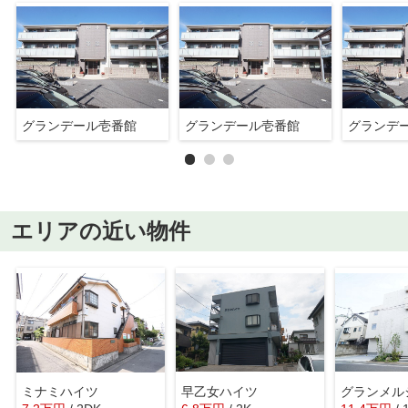
グランデール壱番館
グランデール壱番館
グランデ
エリアの近い物件
ミナミハイツ
早乙女ハイツ
グランメル