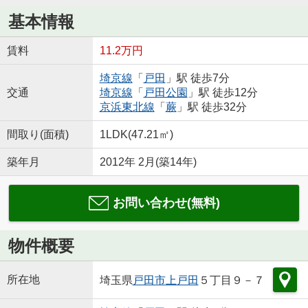
基本情報
賃料
11.2万円
埼京線
「
戸田
」駅 徒歩7分
交通
埼京線
「
戸田公園
」駅 徒歩12分
京浜東北線
「
蕨
」駅 徒歩32分
間取り(面積)
1LDK(47.21㎡)
築年月
2012年 2月(築14年)
お問い合わせ(無料)
物件概要
所在地
埼玉県
戸田市
上戸田
５丁目９－７