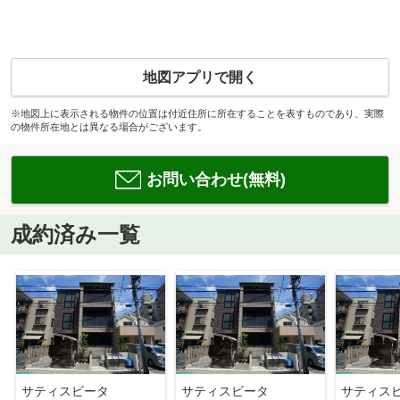
地図アプリで開く
※地図上に表示される物件の位置は付近住所に所在することを表すものであり、実際
の物件所在地とは異なる場合がございます。
お問い合わせ(無料)
成約済み一覧
サティスビータ
サティスビータ
サティス