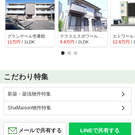
グランデール壱番館
テラスエスポワール ShaMaison
11
万
円
/ 1LDK
9.8
万
円
/ 2LDK
12.8
万
円
/
こだわり特集
新築・築浅物件特集
ShaMaison物件特集
メールで共有する
LINEで共有する