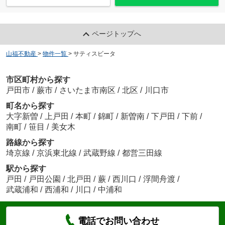
ページトップへ
山福不動産
>
物件一覧
>
サティスビータ
市区町村から探す
戸田市
/
蕨市
/
さいたま市南区
/
北区
/
川口市
町名から探す
大字新曽
/
上戸田
/
本町
/
錦町
/
新曽南
/
下戸田
/
下前
/
南町
/
笹目
/
美女木
路線から探す
埼京線
/
京浜東北線
/
武蔵野線
/
都営三田線
駅から探す
戸田
/
戸田公園
/
北戸田
/
蕨
/
西川口
/
浮間舟渡
/
武蔵浦和
/
西浦和
/
川口
/
中浦和
電話でお問い合わせ