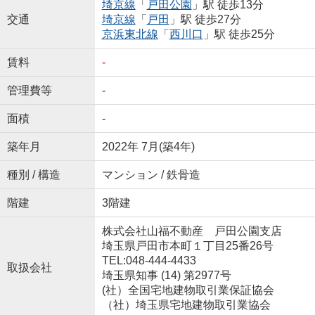
埼京線
「
戸田公園
」駅 徒歩13分
交通
埼京線
「
戸田
」駅 徒歩27分
京浜東北線
「
西川口
」駅 徒歩25分
賃料
-
管理費等
-
面積
-
築年月
2022年 7月(築4年)
種別 / 構造
マンション / 鉄骨造
階建
3階建
株式会社山福不動産 戸田公園支店
埼玉県戸田市本町１丁目25番26号
TEL:048-444-4433
取扱会社
埼玉県知事 (14) 第2977号
(社）全国宅地建物取引業保証協会
（社）埼玉県宅地建物取引業協会