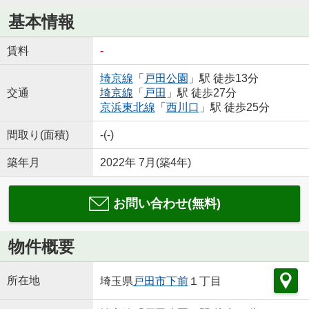
基本情報
賃料
-
埼京線
「
戸田公園
」駅 徒歩13分
交通
埼京線
「
戸田
」駅 徒歩27分
京浜東北線
「
西川口
」駅 徒歩25分
間取り(面積)
-(-)
築年月
2022年 7月(築4年)
お問い合わせ(無料)
物件概要
所在地
埼玉県
戸田市
下前
１丁目