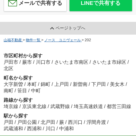
メールで共有する
LINEで共有する
ページトップへ
山福不動産
>
物件一覧
>
ノース ユニヴェール
>
202
市区町村から探す
戸田市
/
蕨市
/
川口市
/
さいたま市南区
/
さいたま市緑区
/
北区
町名から探す
大字新曽
/
本町
/
錦町
/
上戸田
/
新曽南
/
下戸田
/
美女木
/
南町
/
笹目
/
中町
路線から探す
埼京線
/
京浜東北線
/
武蔵野線
/
埼玉高速鉄道
/
都営三田線
駅から探す
戸田
/
戸田公園
/
北戸田
/
蕨
/
西川口
/
浮間舟渡
/
武蔵浦和
/
西浦和
/
川口
/
中浦和