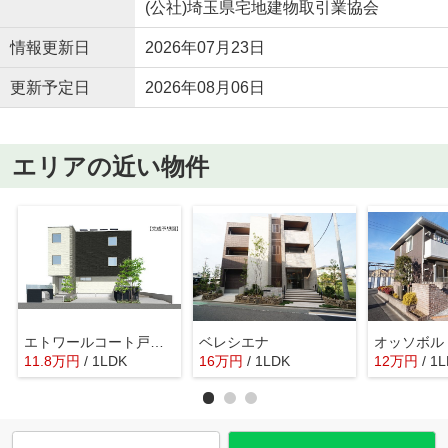
(公社)埼玉県宅地建物取引業協会
情報更新日
2026年07月23日
更新予定日
2026年08月06日
エリアの近い物件
エトワールコート戸田公園
ベレシエナ
オッソボル
11.8
万
円
/ 1LDK
16
万
円
/ 1LDK
12
万
円
/ 1