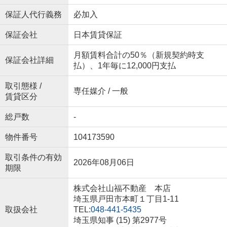
保証人代行義務
必加入
保証会社
日本賃貸保証
月額賃料合計の50％（新規契約時支
保証会社詳細
払）、1年毎に12,000円支払
取引態様 /
専任媒介 / 一般
賃貸区分
総戸数
-
物件番号
104173590
取引条件の有効
2026年08月06日
期限
株式会社山福不動産 本店
埼玉県戸田市本町１丁目1-11
取扱会社
TEL:
048-441-5435
埼玉県知事 (15) 第2977号