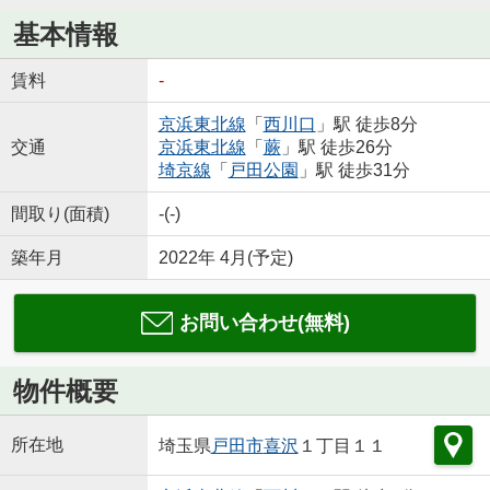
基本情報
賃料
-
京浜東北線
「
西川口
」駅 徒歩8分
交通
京浜東北線
「
蕨
」駅 徒歩26分
埼京線
「
戸田公園
」駅 徒歩31分
間取り(面積)
-(-)
築年月
2022年 4月(予定)
お問い合わせ(無料)
物件概要
所在地
埼玉県
戸田市
喜沢
１丁目１１