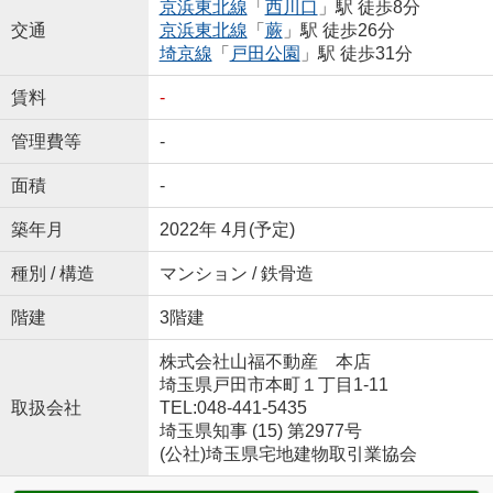
京浜東北線
「
西川口
」駅 徒歩8分
交通
京浜東北線
「
蕨
」駅 徒歩26分
埼京線
「
戸田公園
」駅 徒歩31分
賃料
-
管理費等
-
面積
-
築年月
2022年 4月(予定)
種別 / 構造
マンション / 鉄骨造
階建
3階建
株式会社山福不動産 本店
埼玉県戸田市本町１丁目1-11
取扱会社
TEL:048-441-5435
埼玉県知事 (15) 第2977号
(公社)埼玉県宅地建物取引業協会