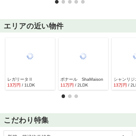
エリアの近い物件
レガリータⅡ
ボナール ShaMaison
13
万
円
/ 1LDK
11
万
円
/ 2LDK
13
万
円
/ 2
こだわり特集