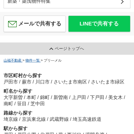
新築・築浅物件特集
メールで共有する
LINEで共有する
ページトップへ
山福不動産
>
物件一覧
>
プリ―メル
市区町村から探す
戸田市
/
蕨市
/
川口市
/
さいたま市南区
/
さいたま市緑区
町名から探す
大字新曽
/
本町
/
錦町
/
新曽南
/
上戸田
/
下戸田
/
美女木
/
南町
/
笹目
/
芝中田
路線から探す
埼京線
/
京浜東北線
/
武蔵野線
/
埼玉高速鉄道
駅から探す