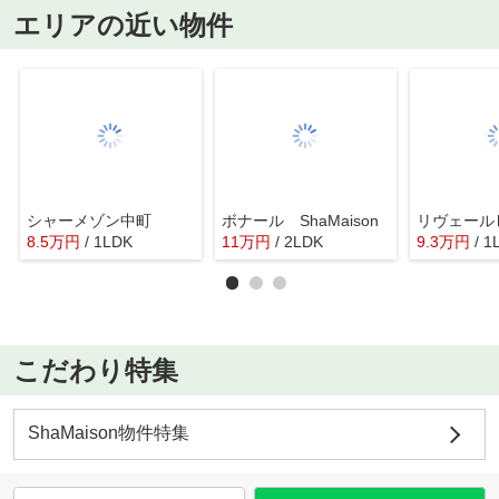
エリアの近い物件
シャーメゾン中町
ボナール ShaMaison
8.5
万
円
/ 1LDK
11
万
円
/ 2LDK
9.3
万
円
/ 1
こだわり特集
ShaMaison物件特集