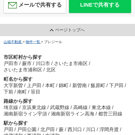
メールで共有する
LINEで共有する
ページトップへ
山福不動産
>
物件一覧
>
プレジール
市区町村から探す
戸田市
/
蕨市
/
川口市
/
さいたま市南区
/
さいたま市浦和区
/
北区
町名から探す
大字新曽
/
上戸田
/
本町
/
錦町
/
新曽南
/
飯原町
/
下戸田
/
下前
/
南町
/
笹目
路線から探す
埼京線
/
京浜東北線
/
武蔵野線
/
高崎線
/
東北本線
/
湘南新宿ライン宇須
/
湘南新宿ライン高海
/
都営三田線
駅から探す
戸田
/
戸田公園
/
北戸田
/
蕨
/
西川口
/
川口
/
浮間舟渡
/