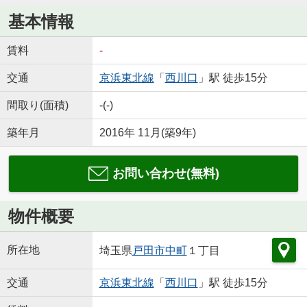
基本情報
賃料
-
交通
京浜東北線
「
西川口
」駅 徒歩15分
間取り(面積)
-(-)
築年月
2016年 11月(築9年)
お問い合わせ(無料)
物件概要
所在地
埼玉県
戸田市
中町
１丁目
交通
京浜東北線
「
西川口
」駅 徒歩15分