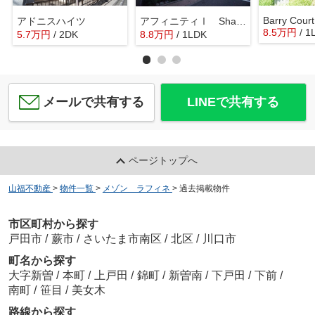
Barry Court
アドニスハイツ
アフィニティⅠ ShaMaison
8.5
万
円
/ 1
5.7
万
円
/ 2DK
8.8
万
円
/ 1LDK
メールで共有する
LINEで共有する
ページトップへ
山福不動産
>
物件一覧
>
メゾン ラフィネ
>
過去掲載物件
市区町村から探す
戸田市
/
蕨市
/
さいたま市南区
/
北区
/
川口市
町名から探す
大字新曽
/
本町
/
上戸田
/
錦町
/
新曽南
/
下戸田
/
下前
/
南町
/
笹目
/
美女木
路線から探す