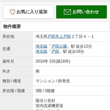
お気に入り追加
お問い合わせ
物件概要
所在地
埼玉県
戸田市
上戸田
２丁目４－１
埼京線
「
戸田公園
」駅 徒歩12分
交通
埼京線
「
戸田
」駅 徒歩18分
築年月
2010年 3月(築16年)
向き
南
種別 / 構造
マンション / 鉄骨造
所在階 / 階建
3階 / 3階建
陽当り良好
室内洗濯機置場