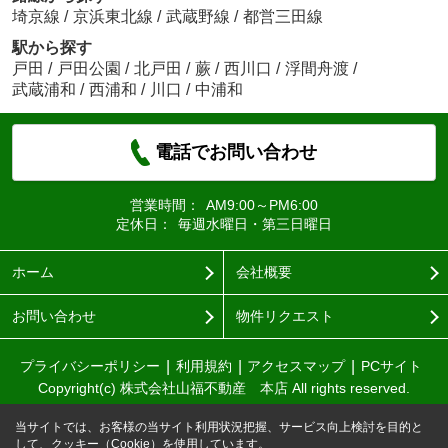
埼京線
/
京浜東北線
/
武蔵野線
/
都営三田線
駅から探す
戸田
/
戸田公園
/
北戸田
/
蕨
/
西川口
/
浮間舟渡
/
武蔵浦和
/
西浦和
/
川口
/
中浦和
電話でお問い合わせ
営業時間：
AM9:00～PM6:00
定休日：
毎週水曜日・第三日曜日
ホーム
会社概要
お問い合わせ
物件リクエスト
プライバシーポリシー
利用規約
アクセスマップ
PCサイト
Copyright(c) 株式会社山福不動産 本店 All rights reserved.
当サイトでは、お客様の当サイト利用状況把握、サービス向上検討を目的と
して、クッキー（Cookie）を使用しています。