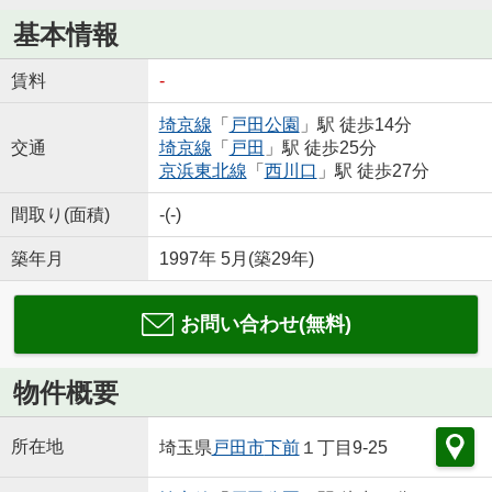
基本情報
賃料
-
埼京線
「
戸田公園
」駅 徒歩14分
交通
埼京線
「
戸田
」駅 徒歩25分
京浜東北線
「
西川口
」駅 徒歩27分
間取り(面積)
-(-)
築年月
1997年 5月(築29年)
お問い合わせ(無料)
物件概要
所在地
埼玉県
戸田市
下前
１丁目9-25