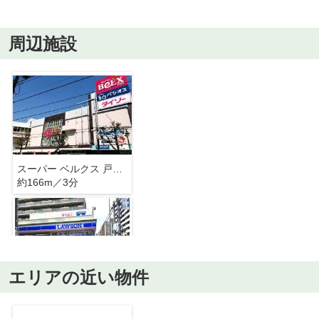
周辺施設
スーパー ベルクス 戸田店
約166m／3分
エリアの近い物件
ローソン 戸田本町一丁目店
約390m／5分