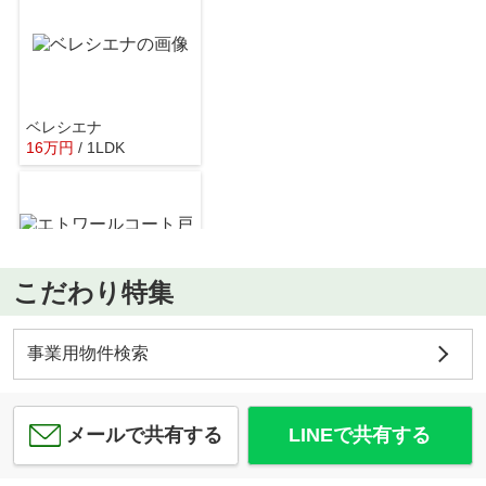
ベレシエナ
16
万
円
/ 1LDK
あしやハートクリニック
約259m／4分
こだわり特集
エトワールコート戸田公園
12.3
万
円
/ 1LDK
埼玉りそな銀行 戸田支店
事業用物件検索
約421m／6分
メールで共有する
LINEで共有する