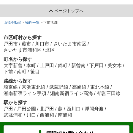
シャンリジエールＢ ShaMaison
ページトップへ
13
万
円
/ 2LDK
山福不動産
>
物件一覧
>
下前店舗
市区町村から探す
戸田市
/
蕨市
/
川口市
/
さいたま市南区
/
さいたま市浦和区
/
北区
ノース ユニヴェール
町名から探す
14.5
万
円
/ 2LDK
大字新曽
/
本町
/
上戸田
/
錦町
/
新曽南
/
下戸田
/
美女木
/
下前
/
南町
/
笹目
路線から探す
埼京線
/
京浜東北線
/
武蔵野線
/
高崎線
/
東北本線
/
湘南新宿ライン宇須
/
湘南新宿ライン高海
/
都営三田線
駅から探す
戸田
/
戸田公園
/
北戸田
/
蕨
/
西川口
/
浮間舟渡
/
武蔵浦和
/
川口
/
西浦和
/
南浦和