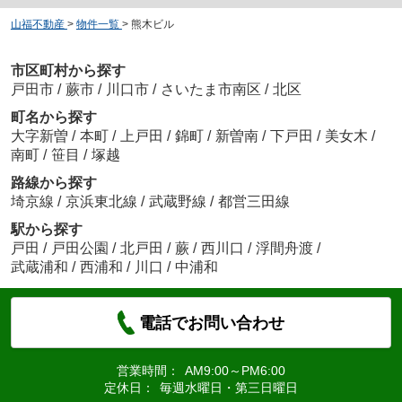
山福不動産
>
物件一覧
>
熊木ビル
市区町村から探す
戸田市
/
蕨市
/
川口市
/
さいたま市南区
/
北区
町名から探す
大字新曽
/
本町
/
上戸田
/
錦町
/
新曽南
/
下戸田
/
美女木
/
南町
/
笹目
/
塚越
路線から探す
埼京線
/
京浜東北線
/
武蔵野線
/
都営三田線
駅から探す
戸田
/
戸田公園
/
北戸田
/
蕨
/
西川口
/
浮間舟渡
/
武蔵浦和
/
西浦和
/
川口
/
中浦和
電話でお問い合わせ
営業時間：
AM9:00～PM6:00
定休日：
毎週水曜日・第三日曜日