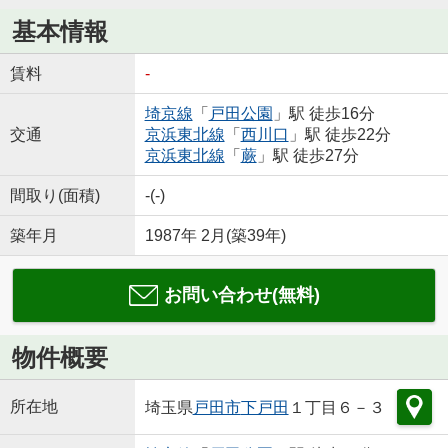
基本情報
賃料
-
埼京線
「
戸田公園
」駅 徒歩16分
交通
京浜東北線
「
西川口
」駅 徒歩22分
京浜東北線
「
蕨
」駅 徒歩27分
間取り(面積)
-(-)
築年月
1987年 2月(築39年)
お問い合わせ(無料)
物件概要
所在地
埼玉県
戸田市
下戸田
１丁目６－３