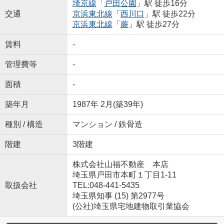
埼京線
「
戸田公園
」駅 徒歩16分
交通
京浜東北線
「
西川口
」駅 徒歩22分
京浜東北線
「
蕨
」駅 徒歩27分
賃料
-
管理費等
-
面積
-
築年月
1987年 2月(築39年)
種別 / 構造
マンション / 鉄骨造
階建
3階建
株式会社山福不動産 本店
埼玉県戸田市本町１丁目1-11
取扱会社
TEL:048-441-5435
埼玉県知事 (15) 第2977号
(公社)埼玉県宅地建物取引業協会