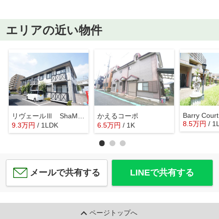
エリアの近い物件
Barry Court
リヴェールⅢ ShaMaison
かえるコーポ
8.5
万
円
/ 1
9.3
万
円
/ 1LDK
6.5
万
円
/ 1K
メールで共有する
LINEで共有する
ページトップへ