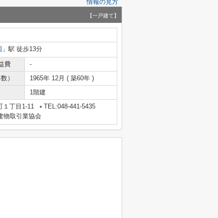
情報の見方
【一戸建て】
園
」駅 徒歩13分
益費
-
年数）
1965年 12月 ( 築60年 )
1階建
１丁目1-11
TEL:048-441-5435
地建物取引業協会