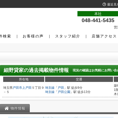
最近見
本社
048-441-5435
営
件検索
お客様の声
スタッフ紹介
店舗アクセス
細野貸家
の過去掲載物件情報
現況の確認はお気軽にお問い合
所在地
交通
築
埼玉県
戸田市
上戸田
５丁目９
埼京線
「
戸田
」駅 徒歩9分
1
－５
埼京線
「
戸田公園
」駅 徒歩13分
木
物件情報