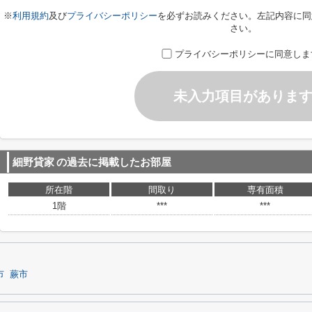
※
利用規約
及び
プライバシーポリシー
を必ずお読みください。左記内容に同
さい。
プライバシーポリシーに同意しま
未入力項目がありま
細野貸家
の過去に掲載したお部屋
所在階
間取り
専有面積
1階
***
***
市
蕨市