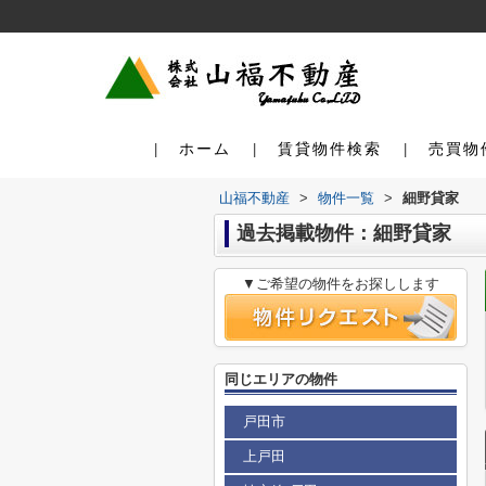
ホーム
賃貸物件検索
売買物
山福不動産
>
物件一覧
>
細野貸家
過去掲載物件：細野貸家
▼ご希望の物件をお探しします
同じエリアの物件
戸田市
上戸田