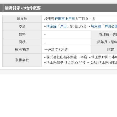
細野貸家
の物件概要
所在地
埼玉県
戸田市
上戸田
５丁目９－５
埼京線
「
戸田
」駅 徒歩9分
埼京線
「
戸田公
交通
賃料
-
管理費・共
面積
-
築年月（築
種別/構造
一戸建て / 木造
階建
株式会社山福不動産 本店
埼玉県戸田市本町
取扱会社
埼玉県知事 (15) 第2977号
(公社)埼玉県宅