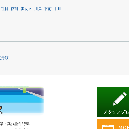
笹目
南町
美女木
川岸
下前
中町
間舟渡
築・築浅物件特集