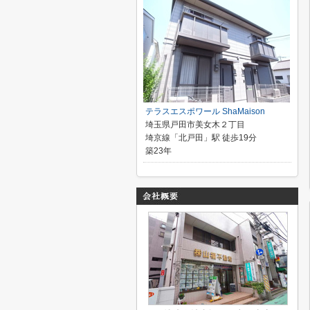
テラスエスポワール ShaMaison
埼玉県戸田市美女木２丁目
埼京線「北戸田」駅 徒歩19分
築23年