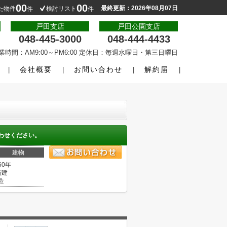
00
00
最終更新：2026年08月07日
た物件
検討リスト
件
件
戸田支店
戸田公園支店
048-445-3000
048-444-4433
業時間：AM9:00～PM6:00 定休日：毎週水曜日・第三日曜日
会社概要
お問い合わせ
解約届
わせください。
建物
60年
階建
造