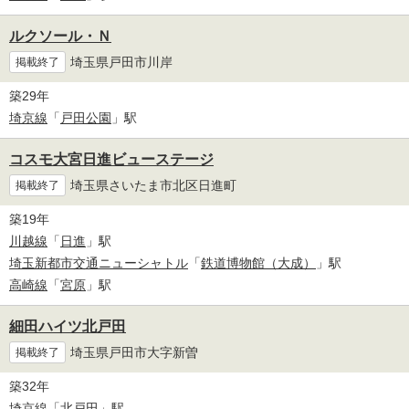
ルクソール・Ｎ
埼玉県戸田市川岸
掲載終了
築29年
埼京線
「
戸田公園
」駅
コスモ大宮日進ビューステージ
埼玉県さいたま市北区日進町
掲載終了
築19年
川越線
「
日進
」駅
埼玉新都市交通ニューシャトル
「
鉄道博物館（大成）
」駅
高崎線
「
宮原
」駅
細田ハイツ北戸田
埼玉県戸田市大字新曽
掲載終了
築32年
埼京線
「
北戸田
」駅