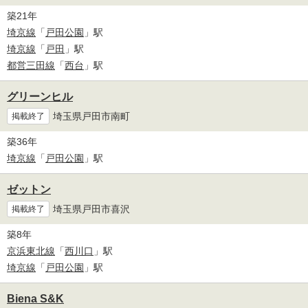
築21年
埼京線
「
戸田公園
」駅
埼京線
「
戸田
」駅
都営三田線
「
西台
」駅
グリーンヒル
埼玉県戸田市南町
掲載終了
築36年
埼京線
「
戸田公園
」駅
ゼットン
埼玉県戸田市喜沢
掲載終了
築8年
京浜東北線
「
西川口
」駅
埼京線
「
戸田公園
」駅
Biena S&K