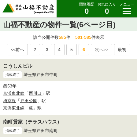
閲覧履歴
お気に入り
メニュー
0
0
山福不動産の物件一覧(6ページ目)
該当公開件数
585
件
501-585
件表示
<<前へ
2
3
4
5
6
次へ>>
最初
こうしんビル
埼玉県戸田市中町
掲載終了
築53年
京浜東北線
「
西川口
」駅
埼京線
「
戸田公園
」駅
京浜東北線
「
蕨
」駅
南町貸家（テラスハウス）
埼玉県戸田市南町
掲載終了