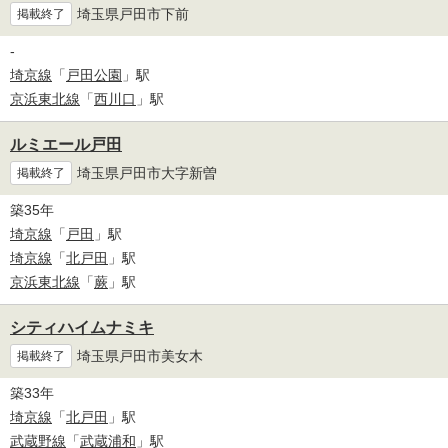
埼玉県戸田市下前
掲載終了
-
埼京線
「
戸田公園
」駅
京浜東北線
「
西川口
」駅
ルミエール戸田
埼玉県戸田市大字新曽
掲載終了
築35年
埼京線
「
戸田
」駅
埼京線
「
北戸田
」駅
京浜東北線
「
蕨
」駅
シティハイムナミキ
埼玉県戸田市美女木
掲載終了
築33年
埼京線
「
北戸田
」駅
武蔵野線
「
武蔵浦和
」駅