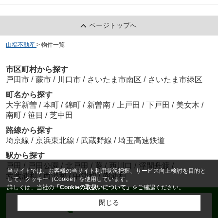
ページトップへ
山福不動産
>
物件一覧
市区町村から探す
戸田市
/
蕨市
/
川口市
/
さいたま市南区
/
さいたま市緑区
町名から探す
大字新曽
/
本町
/
錦町
/
新曽南
/
上戸田
/
下戸田
/
美女木
/
南町
/
笹目
/
芝中田
路線から探す
埼京線
/
京浜東北線
/
武蔵野線
/
埼玉高速鉄道
駅から探す
戸田
/
戸田公園
/
北戸田
/
蕨
/
西川口
/
浮間舟渡
/
当サイトでは、お客様の当サイト利用状況把握、サービス向上検討を目的と
武蔵浦和
/
西浦和
/
中浦和
/
南浦和
して、クッキー（Cookie）を使用しています。
詳しくは、当社の
「Cookieの取扱いについて」
をご確認ください。
閉じる
電話でお問い合わせ