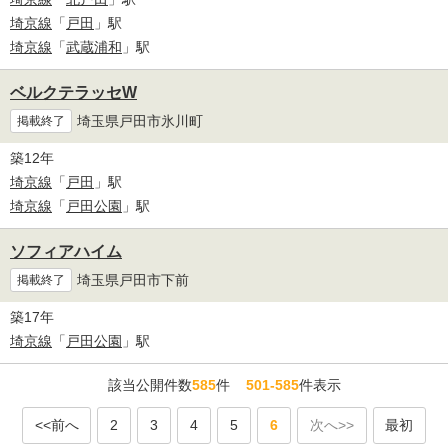
埼京線
「
戸田
」駅
埼京線
「
武蔵浦和
」駅
ベルクテラッセW
埼玉県戸田市氷川町
掲載終了
築12年
埼京線
「
戸田
」駅
埼京線
「
戸田公園
」駅
ソフィアハイム
埼玉県戸田市下前
掲載終了
築17年
埼京線
「
戸田公園
」駅
該当公開件数
585
件
501-585
件表示
<<前へ
2
3
4
5
6
次へ>>
最初