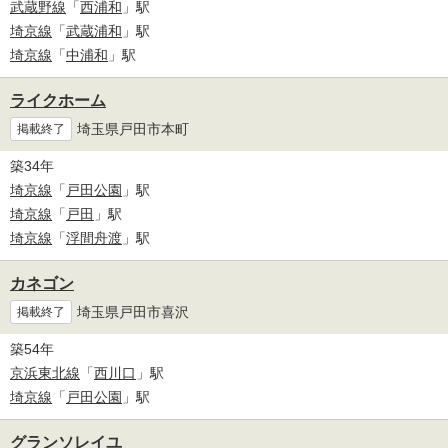
武蔵野線
「
西浦和
」駅
埼京線
「
武蔵浦和
」駅
埼京線
「
中浦和
」駅
ライクホーム
埼玉県戸田市本町
掲載終了
築34年
埼京線
「
戸田公園
」駅
埼京線
「
戸田
」駅
埼京線
「
浮間舟渡
」駅
カネゴン
埼玉県戸田市喜沢
掲載終了
築54年
京浜東北線
「
西川口
」駅
埼京線
「
戸田公園
」駅
グランソレイユ