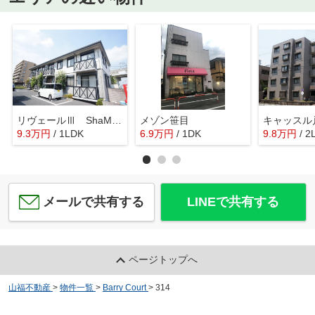
リヴェールⅢ ShaMaison
メゾン笹目
キャッスル
9.3
万
円
/ 1LDK
6.9
万
円
/ 1DK
9.8
万
円
/ 2
メールで共有する
LINEで共有する
ページトップへ
山福不動産
>
物件一覧
>
Barry Court
>
314