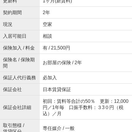
更新料
1ヶ月(新賃料)
契約期間
2年
現況
空家
入居可能日
相談
保険加入 / 料金
有 / 21,500円
保険名 / 保険期
お部屋の保険 / 2年
間
保証人代行義務
必加入
保証会社
日本賃貸保証
初回：賃料等合計の50％ 更新：12,000
保証会社詳細
円／1年毎 口振手数料：３3０円（税
込）／月
取引態様 /
専任媒介 / 一般
賃貸区分