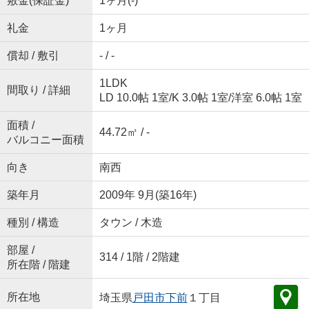
敷金(保証金)
1ヶ月(-)
礼金
1ヶ月
償却 / 敷引
- / -
1LDK
間取り / 詳細
LD 10.0帖 1室
/
K 3.0帖 1室
/
洋室 6.0帖 1室
面積 /
44.72㎡ / -
バルコニー面積
向き
南西
築年月
2009年 9月(築16年)
種別 / 構造
タウン / 木造
部屋 /
314 / 1階 / 2階建
所在階 / 階建
所在地
埼玉県
戸田市
下前
１丁目