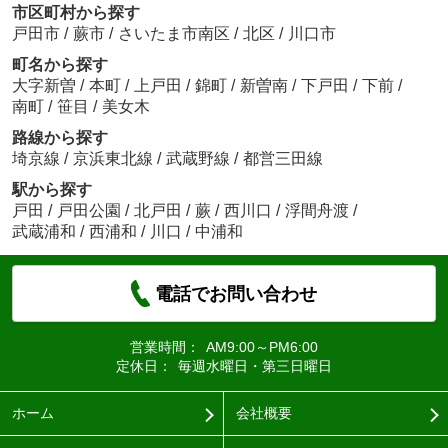
市区町村から探す
戸田市
/
蕨市
/
さいたま市南区
/
北区
/
川口市
町名から探す
大字新曽
/
本町
/
上戸田
/
錦町
/
新曽南
/
下戸田
/
下前
/
南町
/
笹目
/
美女木
路線から探す
埼京線
/
京浜東北線
/
武蔵野線
/
都営三田線
駅から探す
戸田
/
戸田公園
/
北戸田
/
蕨
/
西川口
/
浮間舟渡
/
武蔵浦和
/
西浦和
/
川口
/
中浦和
電話でお問い合わせ
営業時間：
AM9:00～PM6:00
定休日：
毎週水曜日・第三日曜日
ホーム
会社概要