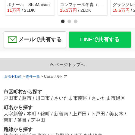
ボナール ShaMaison
コンフォール冬青（ソヨゴ）
グランソレ
11
万
円
/ 2LDK
15.3
万
円
/ 2LDK
15.5
万
円
/
メールで共有する
LINEで共有する
ページトップへ
山福不動産
>
物件一覧
>
Casaサルビア
市区町村から探す
戸田市
/
蕨市
/
川口市
/
さいたま市南区
/
さいたま市緑区
町名から探す
大字新曽
/
本町
/
錦町
/
新曽南
/
上戸田
/
下戸田
/
美女木
/
南町
/
笹目
/
芝中田
路線から探す