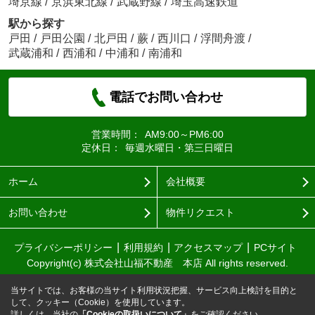
埼京線
/
京浜東北線
/
武蔵野線
/
埼玉高速鉄道
駅から探す
戸田
/
戸田公園
/
北戸田
/
蕨
/
西川口
/
浮間舟渡
/
武蔵浦和
/
西浦和
/
中浦和
/
南浦和
電話でお問い合わせ
営業時間：
AM9:00～PM6:00
定休日：
毎週水曜日・第三日曜日
ホーム
会社概要
お問い合わせ
物件リクエスト
プライバシーポリシー
利用規約
アクセスマップ
PCサイト
Copyright(c) 株式会社山福不動産 本店 All rights reserved.
当サイトでは、お客様の当サイト利用状況把握、サービス向上検討を目的と
して、クッキー（Cookie）を使用しています。
詳しくは、当社の
「Cookieの取扱いについて」
をご確認ください。