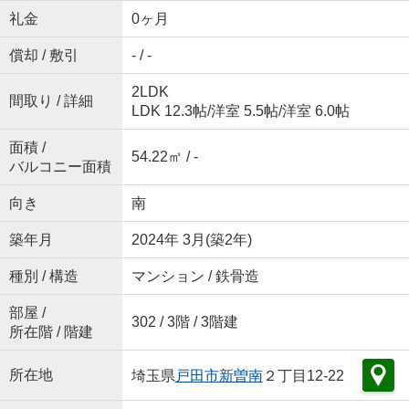
礼金
0ヶ月
償却 / 敷引
- / -
2LDK
間取り / 詳細
LDK 12.3帖
/
洋室 5.5帖
/
洋室 6.0帖
面積 /
54.22㎡ / -
バルコニー面積
向き
南
築年月
2024年 3月(築2年)
種別 / 構造
マンション / 鉄骨造
部屋 /
302 / 3階 / 3階建
所在階 / 階建
所在地
埼玉県
戸田市
新曽南
２丁目12-22