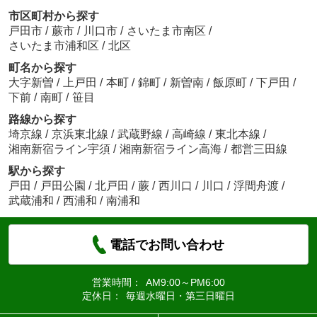
市区町村から探す
戸田市
/
蕨市
/
川口市
/
さいたま市南区
/
さいたま市浦和区
/
北区
町名から探す
大字新曽
/
上戸田
/
本町
/
錦町
/
新曽南
/
飯原町
/
下戸田
/
下前
/
南町
/
笹目
路線から探す
埼京線
/
京浜東北線
/
武蔵野線
/
高崎線
/
東北本線
/
湘南新宿ライン宇須
/
湘南新宿ライン高海
/
都営三田線
駅から探す
戸田
/
戸田公園
/
北戸田
/
蕨
/
西川口
/
川口
/
浮間舟渡
/
武蔵浦和
/
西浦和
/
南浦和
電話でお問い合わせ
営業時間：
AM9:00～PM6:00
定休日：
毎週水曜日・第三日曜日