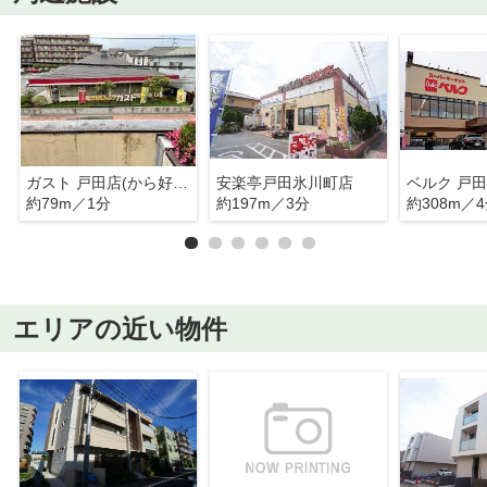
ガスト 戸田店(から好し取扱店)
安楽亭戸田氷川町店
ベルク 戸
約79m／1分
約197m／3分
約308m／
エリアの近い物件