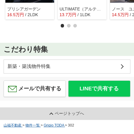
プリシアガーデン
ULTIMATE（アルティメット）
ノース ユ
16.5
万
円
/ 2LDK
13.7
万
円
/ 1LDK
14.5
万
円
/
こだわり特集
新築・築浅物件特集
メールで共有する
LINEで共有する
ページトップへ
山福不動産
>
物件一覧
>
Grigio TODA
>
302