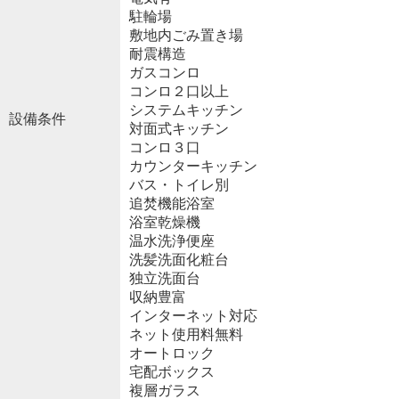
駐輪場
敷地内ごみ置き場
耐震構造
ガスコンロ
コンロ２口以上
システムキッチン
設備条件
対面式キッチン
コンロ３口
カウンターキッチン
バス・トイレ別
追焚機能浴室
浴室乾燥機
温水洗浄便座
洗髪洗面化粧台
独立洗面台
収納豊富
インターネット対応
ネット使用料無料
オートロック
宅配ボックス
複層ガラス