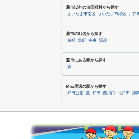
蕨市以外の市区町村から探す
さいたま市南区
さいたま市緑区
川口
蕨市の町名から探す
錦町
北町
中央
塚越
蕨市にある駅から探す
蕨
Moa周辺の駅から探す
戸田公園
蕨
戸田
西川口
北戸田
浮