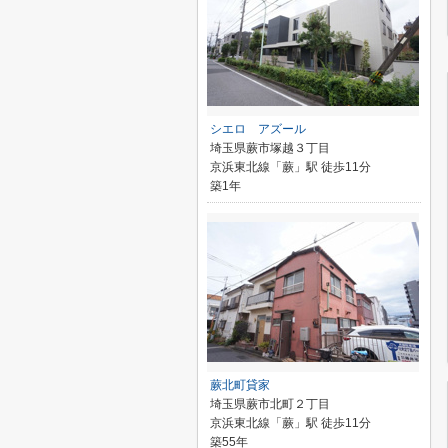
シエロ アズール
埼玉県蕨市塚越３丁目
京浜東北線「蕨」駅 徒歩11分
築1年
蕨北町貸家
埼玉県蕨市北町２丁目
京浜東北線「蕨」駅 徒歩11分
築55年