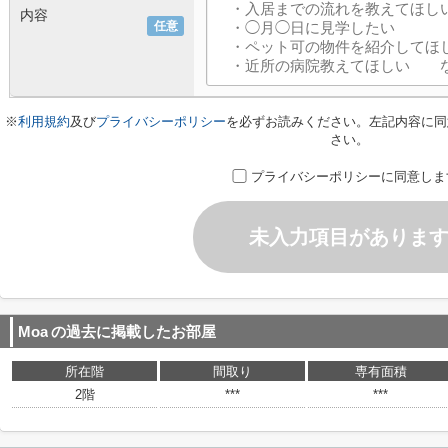
内容
任意
※
利用規約
及び
プライバシーポリシー
を必ずお読みください。左記内容に同
さい。
プライバシーポリシーに同意しま
未入力項目がありま
Moa
の過去に掲載したお部屋
所在階
間取り
専有面積
2階
***
***