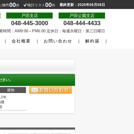
00
00
最終更新：2026年08月08日
た物件
検討リスト
件
件
戸田支店
戸田公園支店
048-445-3000
048-444-4433
業時間：AM9:00～PM6:00 定休日：毎週水曜日・第三日曜日
会社概要
お問い合わせ
解約届
ださい。
建物
12年
階建
造