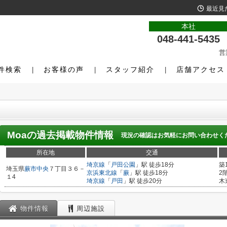
最近見
本社
048-441-5435
営
件検索
お客様の声
スタッフ紹介
店舗アクセス
Moa
の過去掲載物件情報
現況の確認はお気軽にお問い合わせく
所在地
交通
埼京線
「
戸田公園
」駅 徒歩18分
築
埼玉県
蕨市
中央
７丁目３６－
京浜東北線
「
蕨
」駅 徒歩18分
2
１4
埼京線
「
戸田
」駅 徒歩20分
木
物件情報
周辺施設