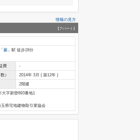
情報の見方
【アパート】
「
蕨
」駅 徒歩18分
益費
-
年数）
2014年 3月 ( 築12年 )
2階建
大字新曽893番地1
号
埼玉県宅地建物取引業協会