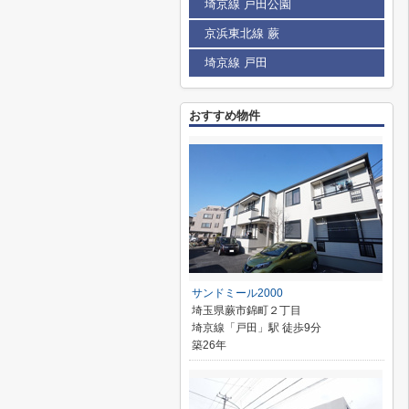
埼京線 戸田公園
京浜東北線 蕨
埼京線 戸田
おすすめ物件
サンドミール2000
埼玉県蕨市錦町２丁目
埼京線「戸田」駅 徒歩9分
築26年