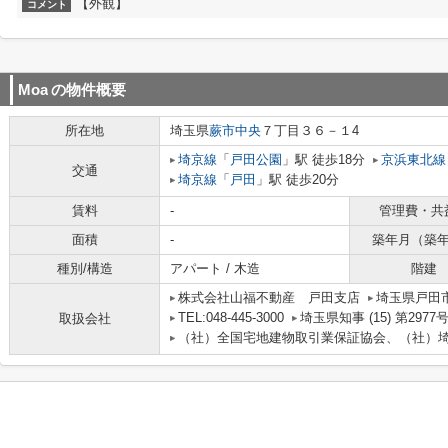
【外観】
コメント
Moa
の物件概要
所在地
埼玉県
蕨市
中央
７丁目３６－１4
埼京線
「
戸田公園
」駅 徒歩18分
京浜東北線
交通
埼京線
「
戸田
」駅 徒歩20分
賃料
-
管理費・共
面積
-
築年月（築
種別/構造
アパート / 木造
階建
株式会社山福不動産 戸田支店
埼玉県戸田市
TEL:048-445-3000
埼玉県知事 (15) 第2977
取扱会社
（社）全国宅地建物取引業保証協会、（社）