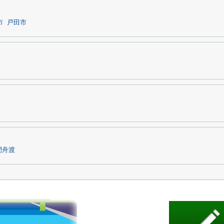
市
戸田市
間舟渡