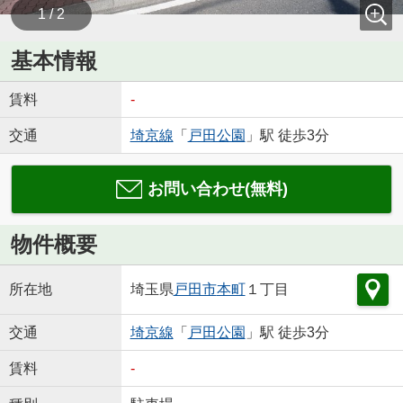
1 / 2
基本情報
賃料
-
交通
埼京線
「
戸田公園
」駅 徒歩3分
お問い合わせ(無料)
物件概要
所在地
埼玉県
戸田市
本町
１丁目
交通
埼京線
「
戸田公園
」駅 徒歩3分
賃料
-