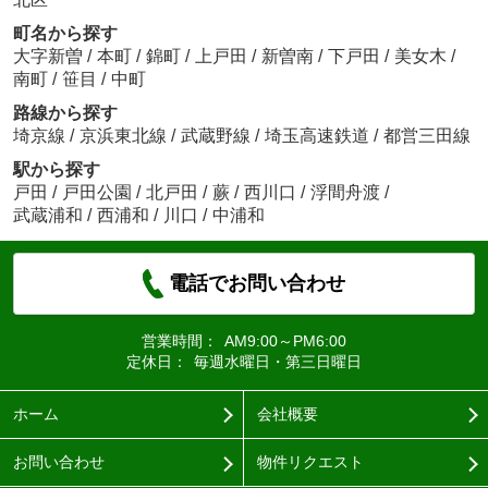
町名から探す
大字新曽
/
本町
/
錦町
/
上戸田
/
新曽南
/
下戸田
/
美女木
/
南町
/
笹目
/
中町
路線から探す
埼京線
/
京浜東北線
/
武蔵野線
/
埼玉高速鉄道
/
都営三田線
駅から探す
戸田
/
戸田公園
/
北戸田
/
蕨
/
西川口
/
浮間舟渡
/
武蔵浦和
/
西浦和
/
川口
/
中浦和
電話でお問い合わせ
営業時間：
AM9:00～PM6:00
定休日：
毎週水曜日・第三日曜日
ホーム
会社概要
お問い合わせ
物件リクエスト