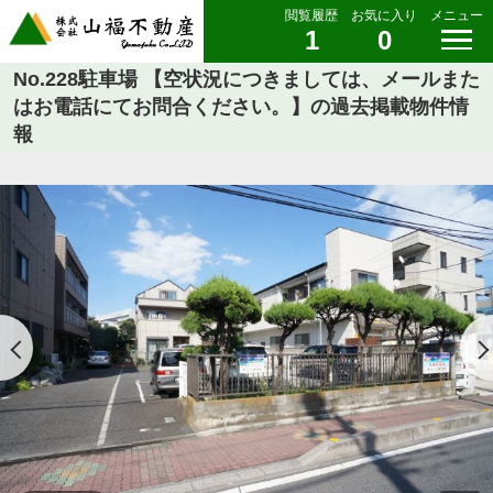
閲覧履歴
お気に入り
メニュー
1
0
No.228駐車場 【空状況につきましては、メールまた
はお電話にてお問合ください。】の過去掲載物件情
報