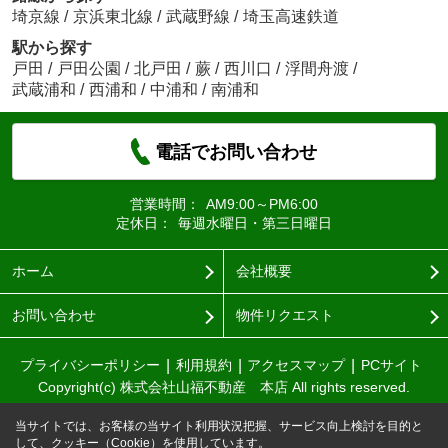
埼京線
/
京浜東北線
/
武蔵野線
/
埼玉高速鉄道
駅から探す
戸田
/
戸田公園
/
北戸田
/
蕨
/
西川口
/
浮間舟渡
/
武蔵浦和
/
西浦和
/
中浦和
/
南浦和
電話でお問い合わせ
営業時間：
AM9:00～PM6:00
定休日：
毎週水曜日・第三日曜日
ホーム
会社概要
お問い合わせ
物件リクエスト
プライバシーポリシー
利用規約
アクセスマップ
PCサイト
Copyright(c) 株式会社山福不動産 本店 All rights reserved.
当サイトでは、お客様の当サイト利用状況把握、サービス向上検討を目的と
して、クッキー（Cookie）を使用しています。