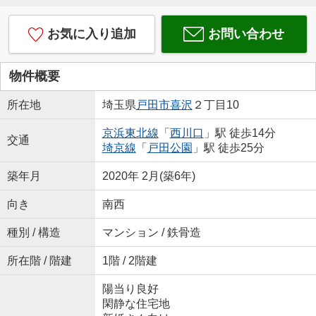
お気に入り追加
お問い合わせ
物件概要
所在地
埼玉県
戸田市
喜沢
２丁目10
京浜東北線
「
西川口
」駅 徒歩14分
交通
埼京線
「
戸田公園
」駅 徒歩25分
築年月
2020年 2月(築6年)
向き
南西
種別 / 構造
マンション / 鉄骨造
所在階 / 階建
1階 / 2階建
陽当り良好
閑静な住宅地