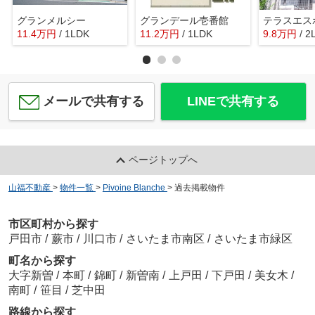
グランメルシー
グランデール壱番館
11.4
万
円
/ 1LDK
11.2
万
円
/ 1LDK
9.8
万
円
/ 2
メールで共有する
LINEで共有する
ページトップへ
山福不動産
>
物件一覧
>
Pivoine Blanche
>
過去掲載物件
市区町村から探す
戸田市
/
蕨市
/
川口市
/
さいたま市南区
/
さいたま市緑区
町名から探す
大字新曽
/
本町
/
錦町
/
新曽南
/
上戸田
/
下戸田
/
美女木
/
南町
/
笹目
/
芝中田
路線から探す