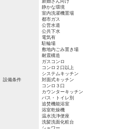
新婚さん向け
静かな環境
室内洗濯機置場
都市ガス
公営水道
公共下水
電気有
駐輪場
敷地内ごみ置き場
耐震構造
ガスコンロ
コンロ２口以上
システムキッチン
設備条件
対面式キッチン
コンロ３口
カウンターキッチン
バス・トイレ別
追焚機能浴室
浴室乾燥機
温水洗浄便座
洗髪洗面化粧台
シャワー