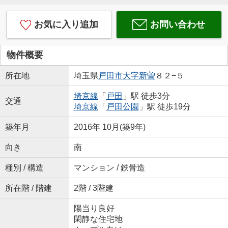
お気に入り追加
お問い合わせ
物件概要
所在地
埼玉県
戸田市
大字新曽
８２−５
埼京線
「
戸田
」駅 徒歩3分
交通
埼京線
「
戸田公園
」駅 徒歩19分
築年月
2016年 10月(築9年)
向き
南
種別 / 構造
マンション / 鉄骨造
所在階 / 階建
2階 / 3階建
陽当り良好
閑静な住宅地