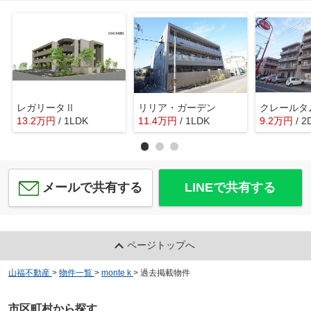
レガリータⅡ
リリア・ガーデン
クレールタ
13.2
万
円
/ 1LDK
11.4
万
円
/ 1LDK
9.2
万
円
/ 2
メールで共有する
LINEで共有する
ページトップへ
山福不動産
>
物件一覧
>
monte k
>
過去掲載物件
市区町村から探す