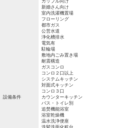
カップル向け
新婚さん向け
室内洗濯機置場
フローリング
都市ガス
公営水道
浄化槽排水
電気有
駐輪場
敷地内ごみ置き場
耐震構造
ガスコンロ
コンロ２口以上
システムキッチン
対面式キッチン
コンロ３口
設備条件
カウンターキッチン
バス・トイレ別
追焚機能浴室
浴室乾燥機
温水洗浄便座
洗髪洗面化粧台