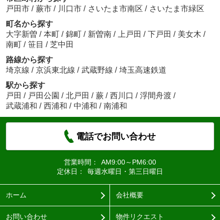
戸田市
/
蕨市
/
川口市
/
さいたま市南区
/
さいたま市緑区
町名から探す
大字新曽
/
本町
/
錦町
/
新曽南
/
上戸田
/
下戸田
/
美女木
/
南町
/
笹目
/
芝中田
路線から探す
埼京線
/
京浜東北線
/
武蔵野線
/
埼玉高速鉄道
駅から探す
戸田
/
戸田公園
/
北戸田
/
蕨
/
西川口
/
浮間舟渡
/
武蔵浦和
/
西浦和
/
中浦和
/
南浦和
電話でお問い合わせ
営業時間：
AM9:00～PM6:00
定休日：
毎週水曜日・第三日曜日
ホーム
会社概要
お問い合わせ
物件リクエスト