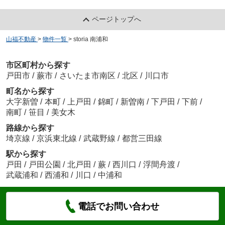
ページトップへ
山福不動産
>
物件一覧
>
storia 南浦和
市区町村から探す
戸田市
/
蕨市
/
さいたま市南区
/
北区
/
川口市
町名から探す
大字新曽
/
本町
/
上戸田
/
錦町
/
新曽南
/
下戸田
/
下前
/
南町
/
笹目
/
美女木
路線から探す
埼京線
/
京浜東北線
/
武蔵野線
/
都営三田線
駅から探す
戸田
/
戸田公園
/
北戸田
/
蕨
/
西川口
/
浮間舟渡
/
武蔵浦和
/
西浦和
/
川口
/
中浦和
電話でお問い合わせ