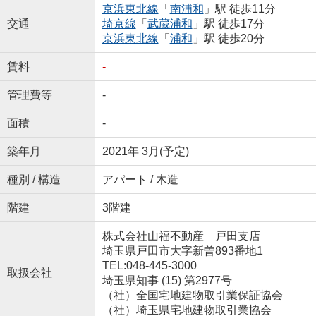
京浜東北線
「
南浦和
」駅 徒歩11分
交通
埼京線
「
武蔵浦和
」駅 徒歩17分
京浜東北線
「
浦和
」駅 徒歩20分
賃料
-
管理費等
-
面積
-
築年月
2021年 3月(予定)
種別 / 構造
アパート / 木造
階建
3階建
株式会社山福不動産 戸田支店
埼玉県戸田市大字新曽893番地1
TEL:048-445-3000
取扱会社
埼玉県知事 (15) 第2977号
（社）全国宅地建物取引業保証協会
（社）埼玉県宅地建物取引業協会