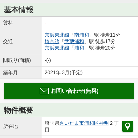
基本情報
賃料
-
京浜東北線
「
南浦和
」駅 徒歩11分
交通
埼京線
「
武蔵浦和
」駅 徒歩17分
京浜東北線
「
浦和
」駅 徒歩20分
間取り(面積)
-(-)
築年月
2021年 3月(予定)
お問い合わせ(無料)
物件概要
埼玉県
さいたま市浦和区
神明
２丁
所在地
目