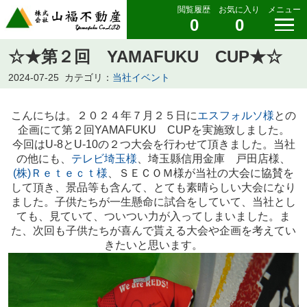
閲覧履歴
お気に入り
メニュー
0
0
☆★第２回 YAMAFUKU CUP★☆
2024-07-25
カテゴリ：
当社イベント
こんにちは。２０２４年７月２５日に
エスフォルソ様
との
企画にて第２回YAMAFUKU CUPを実施致しました。
今回はU-8とU-10の２つ大会を行わせて頂きました。当社
の他にも、
テレビ埼玉様
、埼玉縣信用金庫 戸田店様、
(株)Ｒｅｔｅｃｔ様
、ＳＥＣＯＭ様が当社の大会に協賛を
して頂き、景品等も含んて、とても素晴らしい大会になり
ました。子供たちが一生懸命に試合をしていて、当社とし
ても、見ていて、ついつい力が入ってしまいました。ま
た、次回も子供たちが喜んで貰える大会や企画を考えてい
きたいと思います。