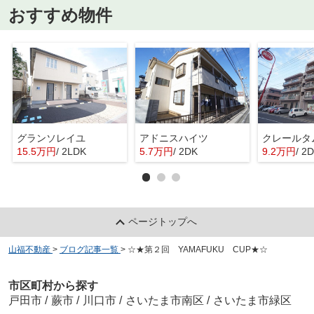
おすすめ物件
グランソレイユ
アドニスハイツ
クレールタ
15.5万円
/ 2LDK
5.7万円
/ 2DK
9.2万円
/ 2
ページトップへ
山福不動産
>
ブログ記事一覧
>
☆★第２回 YAMAFUKU CUP★☆
市区町村から探す
戸田市
/
蕨市
/
川口市
/
さいたま市南区
/
さいたま市緑区