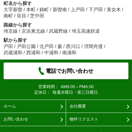
町名から探す
大字新曽
/
本町
/
錦町
/
新曽南
/
上戸田
/
下戸田
/
美女木
/
南町
/
笹目
/
芝中田
路線から探す
埼京線
/
京浜東北線
/
武蔵野線
/
埼玉高速鉄道
駅から探す
戸田
/
戸田公園
/
北戸田
/
蕨
/
西川口
/
浮間舟渡
/
武蔵浦和
/
西浦和
/
中浦和
/
南浦和
電話でお問い合わせ
営業時間：
AM9:00～PM6:00
定休日：
毎週水曜日・第三日曜日
ホーム
会社概要
お問い合わせ
物件リクエスト