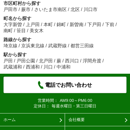
市区町村から探す
戸田市
/
蕨市
/
さいたま市南区
/
北区
/
川口市
町名から探す
大字新曽
/
上戸田
/
本町
/
錦町
/
新曽南
/
下戸田
/
下前
/
南町
/
笹目
/
美女木
路線から探す
埼京線
/
京浜東北線
/
武蔵野線
/
都営三田線
駅から探す
戸田
/
戸田公園
/
北戸田
/
蕨
/
西川口
/
浮間舟渡
/
武蔵浦和
/
西浦和
/
川口
/
中浦和
電話でお問い合わせ
営業時間：
AM9:00～PM6:00
定休日：
毎週水曜日・第三日曜日
ホーム
会社概要