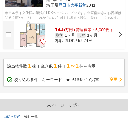
埼玉県
戸田市
大字新曽
2041
ホテルライク仕様の築浅２LDKヘーベルメゾンです。全室南向きのお部屋は
明るく爽やかです。これからのお引越をお考えの際は、是非、こちらのお部
屋もご検討ください。
14.5
万
円
(管理費等：5,000円 )
1ヶ月
1ヶ月
敷金
礼金
2階 / 2LDK / 52.74㎡
1
1
1～1
該当物件数
棟
空き数
件
棟を表示
変更
絞り込み条件：
キーワード：★1616サイズ浴室
ページトップへ
山福不動産
>
物件一覧