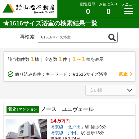
閲覧履歴
お気に入り
メニュー
0
0
★1616サイズ浴室の検索結果一覧
再検索
1
1
1～1
該当物件数
棟
空き数
件
棟を表示
変更
絞り込み条件：
キーワード：★1616サイズ浴室
ノース ユニヴェール
賃貸 | マンション
14.5
万円
埼京線
「
北戸田
」駅 徒歩9分
埼京線
「
戸田
」駅 徒歩13分
築9年 / 52.74㎡