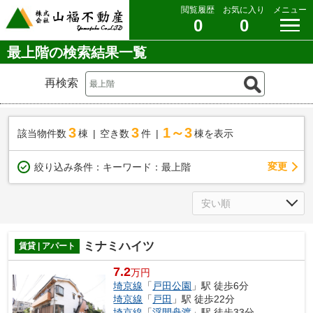
閲覧履歴
お気に入り
メニュー
0
0
最上階の検索結果一覧
再検索
3
3
1～3
該当物件数
棟
空き数
件
棟を表示
変更
絞り込み条件：
キーワード：最上階
ミナミハイツ
賃貸 | アパート
7.2
万円
埼京線
「
戸田公園
」駅 徒歩6分
埼京線
「
戸田
」駅 徒歩22分
埼京線
「
浮間舟渡
」駅 徒歩33分