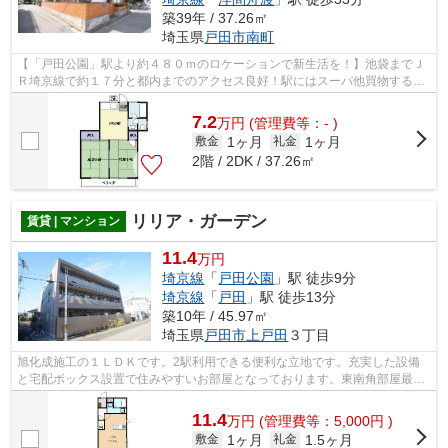
築39年 / 37.26㎡
埼玉県
戸田市
南町
【「戸田公園」駅より約４８０ｍのロケーションで新生活を！】池袋までＪ
Ｒ埼京線で約１７分と都内までのアクセス良好！駅にはスーパ他買物する施
設が充実しております♪毎日忙しいあな...
7.2
万
円
(管理費等：- )
1ヶ月
1ヶ月
敷金
礼金
2階 / 2DK / 37.26㎡
リリア・ガーデン
賃貸 | マンション
11.4
万円
埼京線
「
戸田公園
」駅 徒歩9分
埼京線
「
戸田
」駅 徒歩13分
築10年 / 45.97㎡
埼玉県
戸田市
上戸田
３丁目
旭化成施工の１ＬＤＫです。2駅利用できる便利な立地です。充実した設備
と宅配ボックス設置で住みやすいお部屋となっております。東南角部屋最上
階の非常に明るいお部屋です。
11.4
万
円
(管理費等：5,000円 )
1ヶ月
1.5ヶ月
敷金
礼金