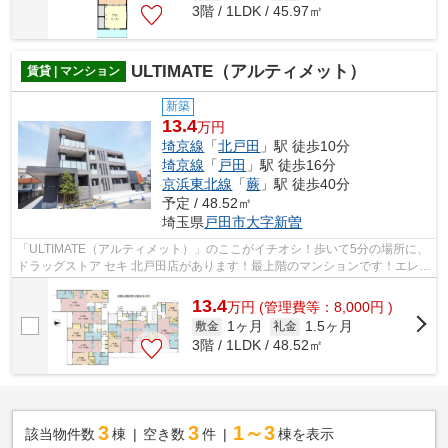
3階 / 1LDK / 45.97㎡
ULTIMATE（アルティメット）
賃貸 | マンション
新築
13.4
万円
埼京線
「
北戸田
」駅 徒歩10分
埼京線
「
戸田
」駅 徒歩16分
京浜東北線
「
蕨
」駅 徒歩40分
予定 / 48.52㎡
埼玉県
戸田市
大字新曽
「ULTIMATE（アルティメット）」のここがイチオシ！歩いて5分の場所に、
ドラッグストア セキ 北戸田店があります！最上階のマンションです！エレベ
ーターがある物件です！山福不動産 ...
13.4
万
円
(管理費等：8,000円 )
1ヶ月
1.5ヶ月
敷金
礼金
3階 / 1LDK / 48.52㎡
3
3
1～3
該当物件数
棟
空き数
件
棟を表示