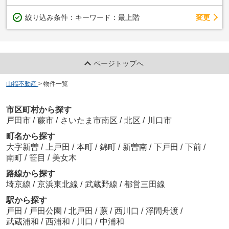
変更
絞り込み条件：
キーワード：最上階
ページトップへ
山福不動産
>
物件一覧
市区町村から探す
戸田市
/
蕨市
/
さいたま市南区
/
北区
/
川口市
町名から探す
大字新曽
/
上戸田
/
本町
/
錦町
/
新曽南
/
下戸田
/
下前
/
南町
/
笹目
/
美女木
路線から探す
埼京線
/
京浜東北線
/
武蔵野線
/
都営三田線
駅から探す
戸田
/
戸田公園
/
北戸田
/
蕨
/
西川口
/
浮間舟渡
/
武蔵浦和
/
西浦和
/
川口
/
中浦和