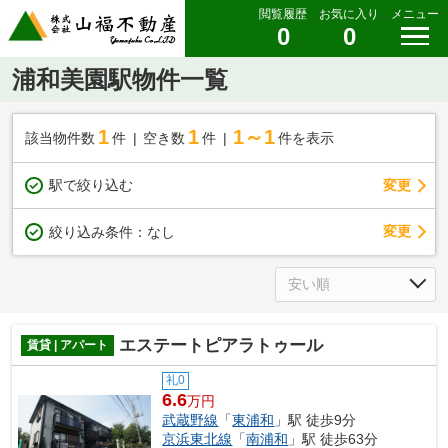
閲覧履歴
お気に入り
メニュー
0
0
浦和美園駅物件一覧
1
1
1～1
該当物件数
件
空き数
件
件を表示
駅で絞り込む
変更
変更
絞り込み条件：
なし
エステートピアラトゥール
賃貸 | アパート
礼0
6.6
万円
武蔵野線
「
東浦和
」駅 徒歩9分
京浜東北線
「
南浦和
」駅 徒歩63分