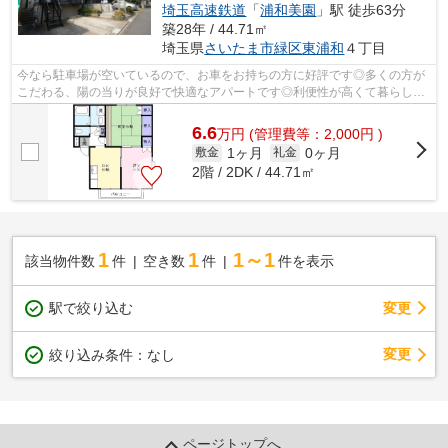
埼玉高速鉄道
「
浦和美園
」駅 徒歩63分
築28年 / 44.71㎡
埼玉県
さいたま市緑区
東浦和
４丁目
今なら駐車場が空いているので、お車をお持ちの方に好評です◎多くの方が
こだわる、陽の当りが良好で快適なアパートです◎利便性が高くて暮らしや
すいアパートです(#^^#)
6.6
万
円
(管理費等：2,000円 )
1ヶ月
0ヶ月
敷金
礼金
2階 / 2DK / 44.71㎡
1
1
1～1
該当物件数
件
空き数
件
件を表示
駅で絞り込む
変更
変更
絞り込み条件：
なし
ページトップへ