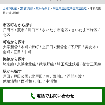
山福不動産
>
(賃貸)路線・駅から探す
>
埼玉高速鉄道埼玉高速鉄道
>
浦和美園
駅の賃貸物件
市区町村から探す
戸田市
/
蕨市
/
川口市
/
さいたま市南区
/
さいたま市緑区
/
北区
町名から探す
大字新曽
/
本町
/
錦町
/
上戸田
/
新曽南
/
下戸田
/
美女木
/
南町
/
笹目
/
中町
路線から探す
埼京線
/
京浜東北線
/
武蔵野線
/
埼玉高速鉄道
/
都営三田線
駅から探す
戸田
/
戸田公園
/
北戸田
/
蕨
/
西川口
/
浮間舟渡
/
武蔵浦和
/
西浦和
/
川口
/
中浦和
電話でお問い合わせ