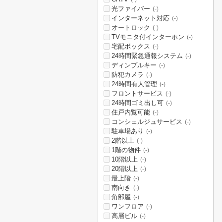
光ファイバー
(-)
インターネット対応
(-)
オートロック
(-)
TVモニタ付インターホン
(-)
宅配ボックス
(-)
24時間緊急通報システム
(-)
ディンプルキー
(-)
防犯カメラ
(-)
24時間有人管理
(-)
フロントサービス
(-)
24時間ゴミ出し可
(-)
住戸内覧可能
(-)
コンシェルジュサービス
(-)
駐車場あり
(-)
2階以上
(-)
1階の物件
(-)
10階以上
(-)
20階以上
(-)
最上階
(-)
南向き
(-)
角部屋
(-)
ワンフロア
(-)
高層ビル
(-)