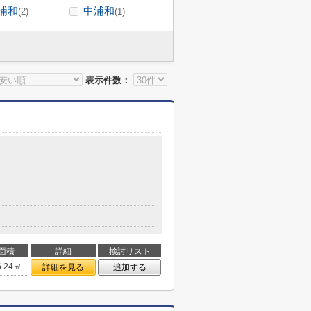
浦和
中浦和
(2)
(1)
表示件数：
面積
詳細
検討リスト
6.24㎡
詳細を見る
追加する