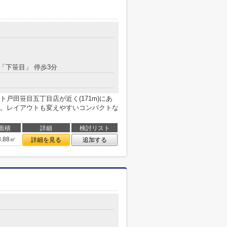
 「下笹目」 停歩3分
戸田笹目五丁目店が近く(171m)にあ
。レイアウトも変えやすいコンパクトな
面積
詳細
検討リスト
8.88㎡
詳細を見る
追加する