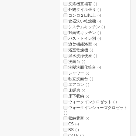
洗濯機置場有
(-)
外観タイル張り
(-)
コンロ２口以上
(-)
食器洗い乾燥機
(-)
システムキッチン
(-)
対面式キッチン
(-)
バス・トイレ別
(-)
追焚機能浴室
(-)
浴室乾燥機
(-)
温水洗浄便座
(-)
洗面台
(-)
洗髪洗面化粧台
(-)
シャワー
(-)
独立洗面台
(-)
エアコン
(-)
床暖房
(-)
床下収納
(-)
ウォークインクロゼット
(-)
ウォークインシューズクロゼット
(-)
収納豊富
(-)
CS
(-)
BS
(-)
CATV
(-)