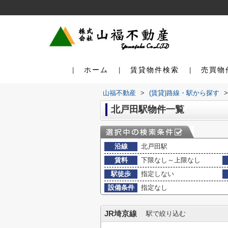
ホーム
賃貸物件検索
売買物
山福不動産
>
(賃貸)路線・駅から探す
>
北戸田駅物件一覧
沿線
北戸田駅
賃料
下限なし～上限なし
駅徒歩
指定しない
設備条件
指定なし
JR埼京線
駅で絞り込む