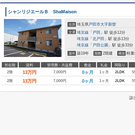
シャンリジエールＢ ShaMaison
埼玉県
戸田市
大字新曽
住所
交通
埼京線
「
戸田
」駅 徒歩12分
埼京線
「
北戸田
」駅 徒歩13分
埼京線
「
戸田公園
」駅 徒歩33分
築19年
2階建
軽量
築年
階数
構造
所在階
賃料
管理費・共益費
敷金
礼金
間取り
13
万円
0ヶ月
2階
7,000円
1ヶ月
2LDK
5
13
万円
0ヶ月
2階
7,000円
1ヶ月
2LDK
5
該