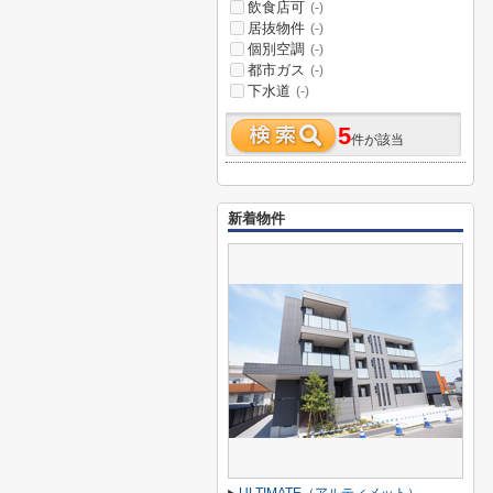
飲食店可
(-)
居抜物件
(-)
個別空調
(-)
都市ガス
(-)
下水道
(-)
5
件が該当
新着物件