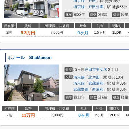
埼京線
「
戸田
」駅 徒歩14分
埼京線
「
戸田公園
」駅 徒歩33分
築22年
2階建
軽量
築年
階数
構造
所在階
賃料
管理費・共益費
敷金
礼金
間取り
9.3
万円
0ヶ月
2階
7,000円
1.5ヶ月
1LDK
ボナール ShaMaison
埼玉県
戸田市
美女木
２丁目
住所
交通
埼京線
「
北戸田
」駅 徒歩18分
埼京線
「
武蔵浦和
」駅 徒歩30分
武蔵野線
「
西浦和
」駅 徒歩38分
築11年
2階建
軽量
築年
階数
構造
所在階
賃料
管理費・共益費
敷金
礼金
間取り
11
万円
0ヶ月
2階
7,000円
2ヶ月
2LDK
6