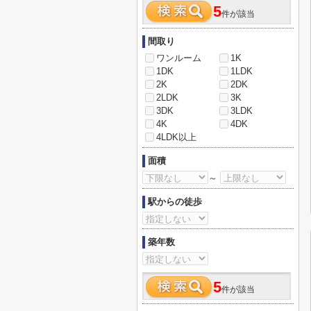
5
件が該当
間取り
ワンルーム
1K
1DK
1LDK
2K
2DK
2LDK
3K
3DK
3LDK
4K
4DK
4LDK以上
面積
～
駅からの徒歩
築年数
5
件が該当