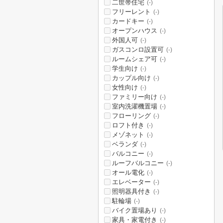
二世帯住宅
(-)
フリーレント
(-)
カードキー
(-)
オープンハウス
(-)
外国人可
(-)
ガスコンロ設置可
(-)
ルームシェア可
(-)
学生向け
(-)
カップル向け
(-)
女性向け
(-)
ファミリー向け
(-)
室内洗濯機置場
(-)
フローリング
(-)
ロフト付き
(-)
メゾネット
(-)
ベランダ
(-)
バルコニー
(-)
ルーフバルコニー
(-)
オール電化
(-)
エレベーター
(-)
照明器具付き
(-)
駐輪場
(-)
バイク置場あり
(-)
家具・家電付き
(-)