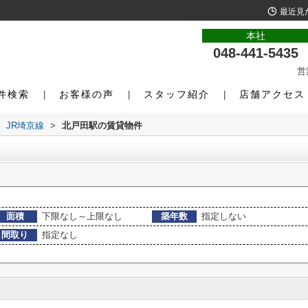
最近見
本社
048-441-5435
営
件検索
お客様の声
スタッフ紹介
店舗アクセス
JR埼京線
>
北戸田駅の賃貸物件
面積
下限なし～上限なし
築年数
指定しない
間取り
指定なし