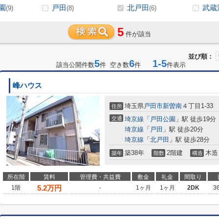
園
戸田
北戸田
武蔵
(9)
(8)
(6)
5
件が該当
並び順：
5
6
1-5
該当公開件数
件 空き数
件
件表示
峰ハウス
埼玉県
戸田市
新曽南
４丁目1-33
住所
交通
埼京線
「
戸田公園
」駅 徒歩19分
埼京線
「
戸田
」駅 徒歩20分
埼京線
「
北戸田
」駅 徒歩28分
築38年
2階建
木造
築年
階数
構造
所在階
賃料
管理費・共益費
敷金
礼金
間取り
5.2
万円
1階
-
1ヶ月
1ヶ月
2DK
3