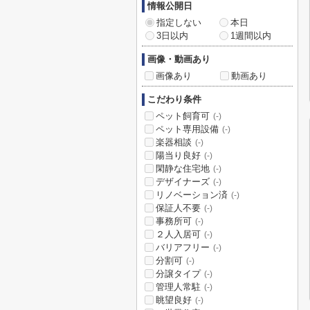
情報公開日
指定しない
本日
3日以内
1週間以内
画像・動画あり
画像あり
動画あり
こだわり条件
ペット飼育可
(-)
ペット専用設備
(-)
楽器相談
(-)
陽当り良好
(-)
閑静な住宅地
(-)
デザイナーズ
(-)
リノベーション済
(-)
保証人不要
(-)
事務所可
(-)
２人入居可
(-)
バリアフリー
(-)
分割可
(-)
分譲タイプ
(-)
管理人常駐
(-)
眺望良好
(-)