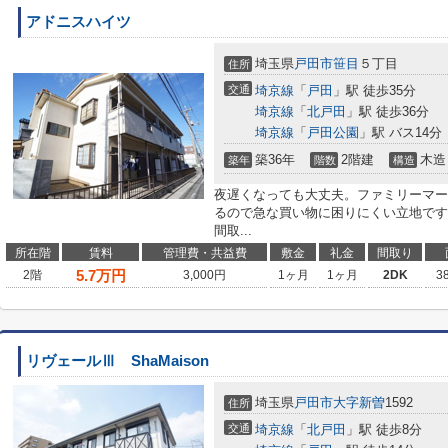
アドニスハイツ
埼玉県
戸田市
笹目
５丁目
住所
交通
埼京線
「
戸田
」駅 徒歩35分
埼京線
「
北戸田
」駅 徒歩36分
埼京線
「
戸田公園
」駅 バス14分
築36年
2階建
木造
築年
階数
構造
夜遅くなっても大丈夫。ファミリーマート
るので急な買い物に困りにくい立地です
間取...
所在階
賃料
管理費・共益費
敷金
礼金
間取り
5.7
万円
2階
3,000円
1ヶ月
1ヶ月
2DK
3
リヴェールⅢ ShaMaison
埼玉県
戸田市
大字新曽
1592
住所
交通
埼京線
「
北戸田
」駅 徒歩8分