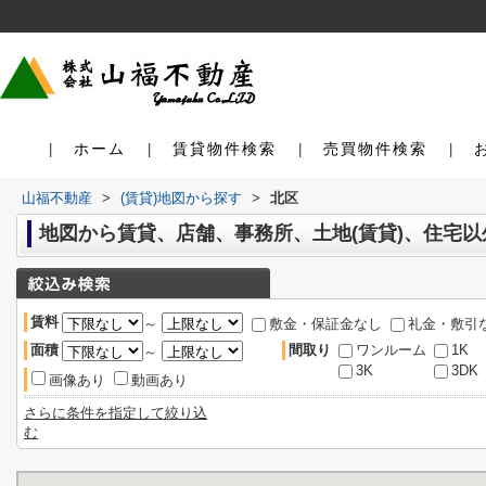
ホーム
賃貸物件検索
売買物件検索
山福不動産
>
(賃貸)地図から探す
>
北区
地図から賃貸、店舗、事務所、土地(賃貸)、住宅
賃料
～
敷金・保証金なし
礼金・敷引
面積
間取り
ワンルーム
1K
～
3K
3DK
画像あり
動画あり
さらに条件を指定して絞り込
む