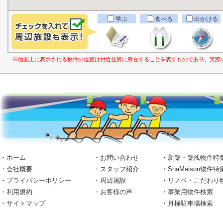
学ぶ
食べる
出かける
※地図上に表示される物件の位置は付近住所に所在することを表すものであり、実際
・ホーム
・お問い合わせ
・新築・築浅物件特
・会社概要
・スタッフ紹介
・ShaMaison物件特
・プライバシーポリシー
・周辺施設
・リノベ・こだわり
・利用規約
・お客様の声
・事業用物件検索
・サイトマップ
・月極駐車場検索