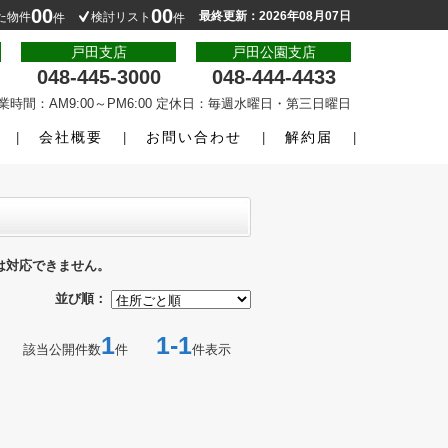
00
00
最終更新：2026年08月07日
た物件
検討リスト
件
件
戸田支店
戸田公園支店
048-445-3000
048-444-4433
業時間：AM9:00～PM6:00 定休日：毎週水曜日・第三日曜日
会社概要
お問い合わせ
解約届
は対応できません。
並び順：
1
1-1
該当公開件数
件
件表示