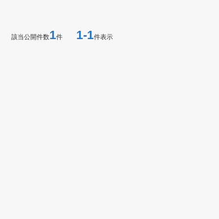
1
1-1
該当公開件数
件
件表示