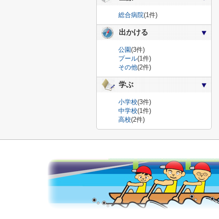
総合病院
(1件)
出かける
公園
(3件)
プール
(1件)
その他
(2件)
学ぶ
小学校
(3件)
中学校
(1件)
高校
(2件)