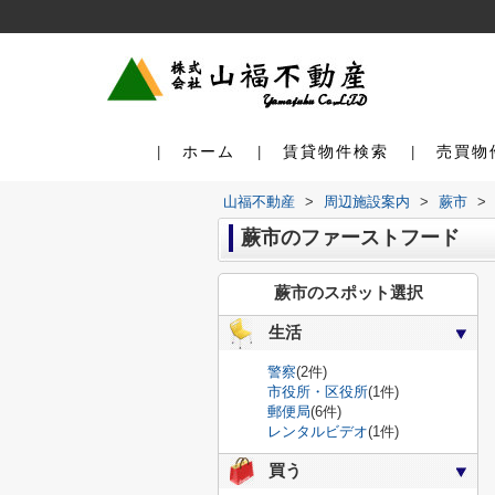
ホーム
賃貸物件検索
売買物
山福不動産
>
周辺施設案内
>
蕨市
>
蕨市のファーストフード
蕨市のスポット選択
生活
警察
(2件)
市役所・区役所
(1件)
郵便局
(6件)
レンタルビデオ
(1件)
買う