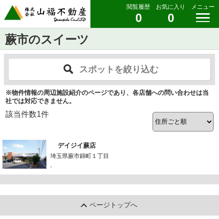
閲覧履歴
お気に入り
メニュー
0
0
蕨市のスイーツ
スポットを絞り込む
※物件情報の周辺施設紹介のページであり、各店舗への問い合わせは当
社では対応できません。
該当件数
1
件
デイジイ蕨店
埼玉県蕨市錦町１丁目
-
ページトップへ