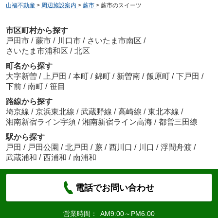
山福不動産
>
周辺施設案内
>
蕨市
>
蕨市のスイーツ
市区町村から探す
戸田市
/
蕨市
/
川口市
/
さいたま市南区
/
さいたま市浦和区
/
北区
町名から探す
大字新曽
/
上戸田
/
本町
/
錦町
/
新曽南
/
飯原町
/
下戸田
/
下前
/
南町
/
笹目
路線から探す
埼京線
/
京浜東北線
/
武蔵野線
/
高崎線
/
東北本線
/
湘南新宿ライン宇須
/
湘南新宿ライン高海
/
都営三田線
駅から探す
戸田
/
戸田公園
/
北戸田
/
蕨
/
西川口
/
川口
/
浮間舟渡
/
武蔵浦和
/
西浦和
/
南浦和
電話でお問い合わせ
営業時間：
AM9:00～PM6:00