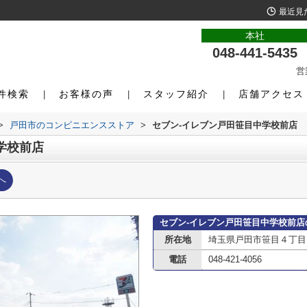
最近見
本社
048-441-5435
営
件検索
お客様の声
スタッフ紹介
店舗アクセス
>
戸田市のコンビニエンスストア
>
セブン-イレブン戸田笹目中学校前店
学校前店
へ
セブン-イレブン戸田笹目中学校前店
所在地
埼玉県戸田市笹目４丁目
電話
048-421-4056