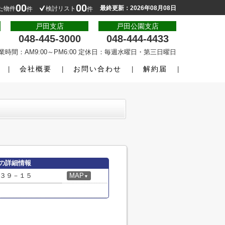
00
00
最終更新：2026年08月08日
た物件
検討リスト
件
件
戸田支店
戸田公園支店
048-445-3000
048-444-4433
業時間：AM9:00～PM6:00 定休日：毎週水曜日・第三日曜日
会社概要
お問い合わせ
解約届
の詳細情報
３９－１５
MAP
▼