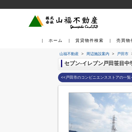
ホーム
賃貸物件検索
売買物
山福不動産
>
周辺施設案内
>
戸田市
セブン-イレブン戸田笹目中
<<戸田市のコンビニエンスストアの一覧