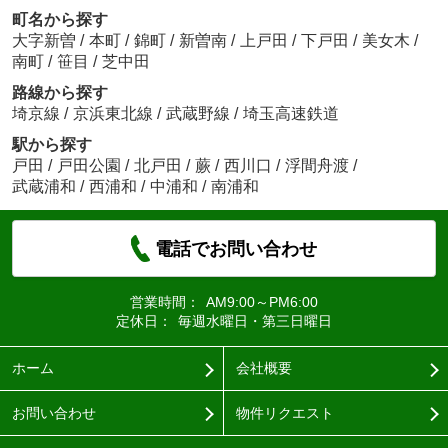
町名から探す
大字新曽
/
本町
/
錦町
/
新曽南
/
上戸田
/
下戸田
/
美女木
/
南町
/
笹目
/
芝中田
路線から探す
埼京線
/
京浜東北線
/
武蔵野線
/
埼玉高速鉄道
駅から探す
戸田
/
戸田公園
/
北戸田
/
蕨
/
西川口
/
浮間舟渡
/
武蔵浦和
/
西浦和
/
中浦和
/
南浦和
電話でお問い合わせ
営業時間：
AM9:00～PM6:00
定休日：
毎週水曜日・第三日曜日
ホーム
会社概要
お問い合わせ
物件リクエスト