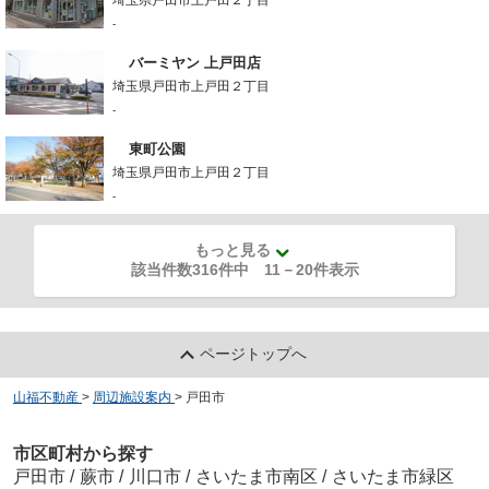
-
バーミヤン 上戸田店
埼玉県戸田市上戸田２丁目
-
東町公園
埼玉県戸田市上戸田２丁目
-
もっと見る
該当件数316件中
11
－
20
件表示
ページトップへ
山福不動産
>
周辺施設案内
>
戸田市
市区町村から探す
戸田市
/
蕨市
/
川口市
/
さいたま市南区
/
さいたま市緑区