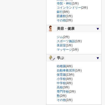
寺院・神社
(1件)
コインランドリー
(2件)
銀行
(8件)
図書館
(1件)
その他
(2件)
美容・健康
ジム
(2件)
スポーツ施設
(1件)
美容室
(1件)
マッサージ
(1件)
学ぶ
幼稚園
(4件)
自動車教習所
(1件)
保育園
(13件)
小学校
(4件)
中学校
(4件)
高校
(3件)
専門学校
(2件)
塾
(2件)
その他
(1件)