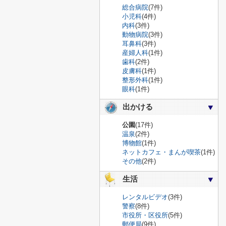
総合病院
(7件)
小児科
(4件)
内科
(3件)
動物病院
(3件)
耳鼻科
(3件)
産婦人科
(1件)
歯科
(2件)
皮膚科
(1件)
整形外科
(1件)
眼科
(1件)
出かける
公園
(17件)
温泉
(2件)
博物館
(1件)
ネットカフェ・まんが喫茶
(1件)
その他
(2件)
生活
レンタルビデオ
(3件)
警察
(8件)
市役所・区役所
(5件)
郵便局
(9件)