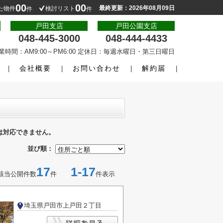
00
00
最終更新：2026年08月09日
た物件
検討リスト
件
件
戸田支店
戸田公園支店
048-445-3000
048-444-4433
業時間：AM9:00～PM6:00 定休日：毎週水曜日・第三日曜日
会社概要
お問い合わせ
解約届
は対応できません。
並び順：
17
1-17
該当公開件数
件
件表示
埼玉県戸田市上戸田２丁目