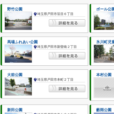
野竹公園
ボール公
埼玉県戸田市笹目６丁目
馬場ふれあい公園
氷川町児
埼玉県戸田市新曽南２丁目
大前公園
本村公園
埼玉県戸田市本町２丁目
新田公園
藪雨公園