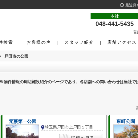
最近見
本社
048-441-5435
営
件検索
お客様の声
スタッフ紹介
店舗アクセス
>
戸田市の公園
※物件情報の周辺施設紹介のページであり、各店舗への問い合わせは当社で
元蕨第一公園
東町公園
埼玉県戸田市上戸田１丁目