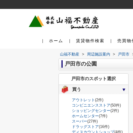
ホーム
賃貸物件検索
売買物
山福不動産
>
周辺施設案内
>
戸田市
戸田市の公園
戸田市のスポット選択
買う
アウトレット
(2件)
コンビニエンスストア
(50件)
ショッピングセンター
(2件)
ホームセンター
(7件)
スーパー
(27件)
ドラッグストア
(16件)
ディスカウントショップ
(4件)