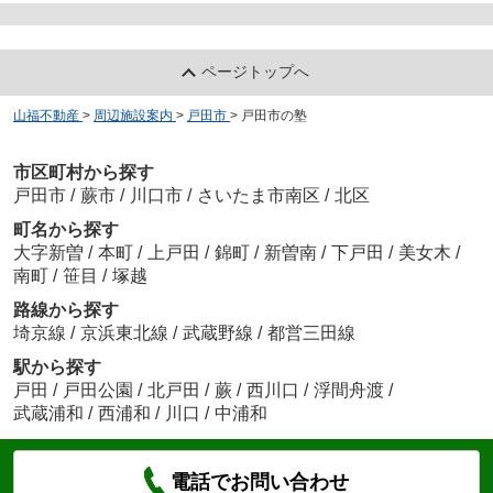
ページトップへ
山福不動産
>
周辺施設案内
>
戸田市
>
戸田市の塾
市区町村から探す
戸田市
/
蕨市
/
川口市
/
さいたま市南区
/
北区
町名から探す
大字新曽
/
本町
/
上戸田
/
錦町
/
新曽南
/
下戸田
/
美女木
/
南町
/
笹目
/
塚越
路線から探す
埼京線
/
京浜東北線
/
武蔵野線
/
都営三田線
駅から探す
戸田
/
戸田公園
/
北戸田
/
蕨
/
西川口
/
浮間舟渡
/
武蔵浦和
/
西浦和
/
川口
/
中浦和
電話でお問い合わせ