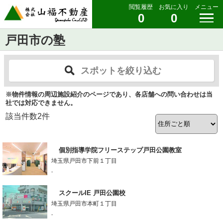
閲覧履歴
お気に入り
メニュー
0
0
戸田市の塾
スポットを絞り込む
※物件情報の周辺施設紹介のページであり、各店舗への問い合わせは当
社では対応できません。
該当件数
2
件
個別指導学院フリーステップ戸田公園教室
埼玉県戸田市下前１丁目
-
スクールIE 戸田公園校
埼玉県戸田市本町１丁目
-