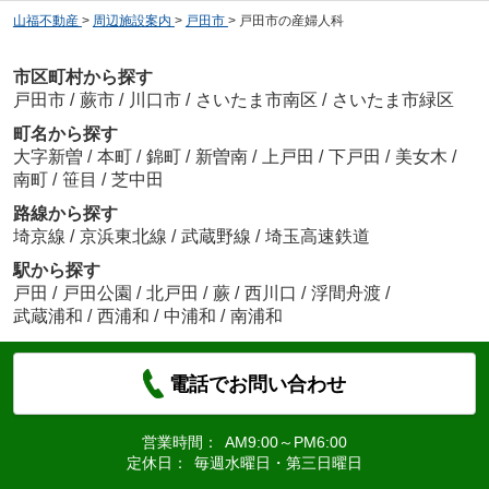
山福不動産
>
周辺施設案内
>
戸田市
>
戸田市の産婦人科
市区町村から探す
戸田市
/
蕨市
/
川口市
/
さいたま市南区
/
さいたま市緑区
町名から探す
大字新曽
/
本町
/
錦町
/
新曽南
/
上戸田
/
下戸田
/
美女木
/
南町
/
笹目
/
芝中田
路線から探す
埼京線
/
京浜東北線
/
武蔵野線
/
埼玉高速鉄道
駅から探す
戸田
/
戸田公園
/
北戸田
/
蕨
/
西川口
/
浮間舟渡
/
武蔵浦和
/
西浦和
/
中浦和
/
南浦和
電話でお問い合わせ
営業時間：
AM9:00～PM6:00
定休日：
毎週水曜日・第三日曜日