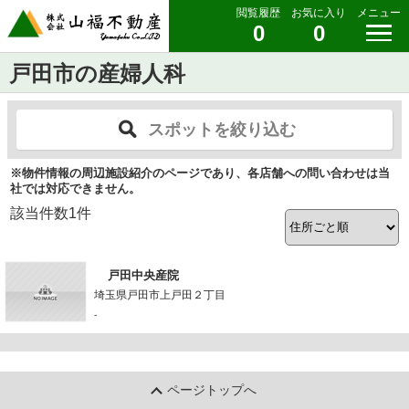
閲覧履歴
お気に入り
メニュー
0
0
戸田市の産婦人科
スポットを絞り込む
※物件情報の周辺施設紹介のページであり、各店舗への問い合わせは当
社では対応できません。
該当件数
1
件
戸田中央産院
埼玉県戸田市上戸田２丁目
-
ページトップへ