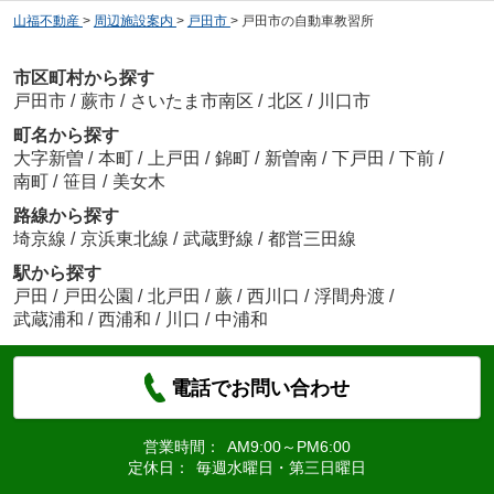
山福不動産
>
周辺施設案内
>
戸田市
>
戸田市の自動車教習所
市区町村から探す
戸田市
/
蕨市
/
さいたま市南区
/
北区
/
川口市
町名から探す
大字新曽
/
本町
/
上戸田
/
錦町
/
新曽南
/
下戸田
/
下前
/
南町
/
笹目
/
美女木
路線から探す
埼京線
/
京浜東北線
/
武蔵野線
/
都営三田線
駅から探す
戸田
/
戸田公園
/
北戸田
/
蕨
/
西川口
/
浮間舟渡
/
武蔵浦和
/
西浦和
/
川口
/
中浦和
電話でお問い合わせ
営業時間：
AM9:00～PM6:00
定休日：
毎週水曜日・第三日曜日