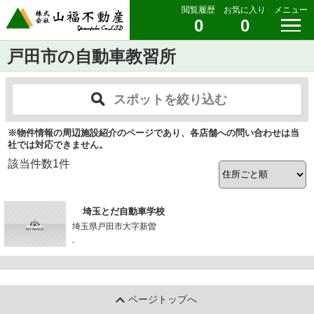
閲覧履歴
お気に入り
メニュー
0
0
戸田市の自動車教習所
スポットを絞り込む
※物件情報の周辺施設紹介のページであり、各店舗への問い合わせは当
社では対応できません。
該当件数
1
件
埼玉とだ自動車学校
埼玉県戸田市大字新曽
-
ページトップへ