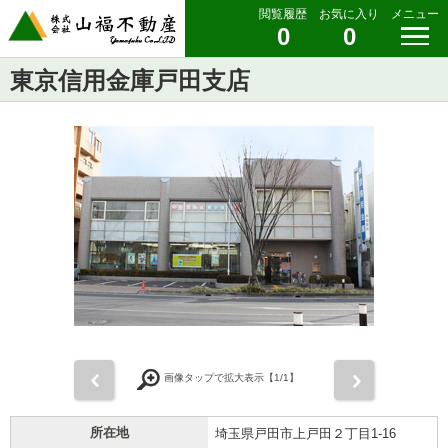
閲覧履歴
お気に入り
メニュー
0
0
東京信用金庫戸田支店
前
次
画像タップで拡大表示【
1
/1】
所在地
埼玉県戸田市上戸田２丁目1-16