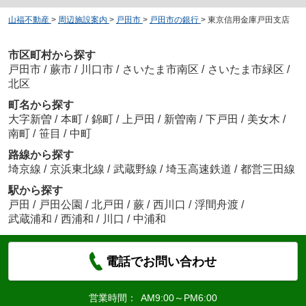
山福不動産
>
周辺施設案内
>
戸田市
>
戸田市の銀行
>
東京信用金庫戸田支店
市区町村から探す
戸田市
/
蕨市
/
川口市
/
さいたま市南区
/
さいたま市緑区
/
北区
町名から探す
大字新曽
/
本町
/
錦町
/
上戸田
/
新曽南
/
下戸田
/
美女木
/
南町
/
笹目
/
中町
路線から探す
埼京線
/
京浜東北線
/
武蔵野線
/
埼玉高速鉄道
/
都営三田線
駅から探す
戸田
/
戸田公園
/
北戸田
/
蕨
/
西川口
/
浮間舟渡
/
武蔵浦和
/
西浦和
/
川口
/
中浦和
電話でお問い合わせ
営業時間：
AM9:00～PM6:00