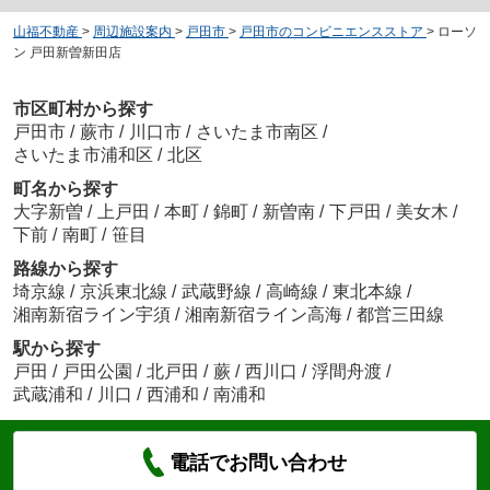
山福不動産
>
周辺施設案内
>
戸田市
>
戸田市のコンビニエンスストア
>
ローソ
ン 戸田新曽新田店
市区町村から探す
戸田市
/
蕨市
/
川口市
/
さいたま市南区
/
さいたま市浦和区
/
北区
町名から探す
大字新曽
/
上戸田
/
本町
/
錦町
/
新曽南
/
下戸田
/
美女木
/
下前
/
南町
/
笹目
路線から探す
埼京線
/
京浜東北線
/
武蔵野線
/
高崎線
/
東北本線
/
湘南新宿ライン宇須
/
湘南新宿ライン高海
/
都営三田線
駅から探す
戸田
/
戸田公園
/
北戸田
/
蕨
/
西川口
/
浮間舟渡
/
武蔵浦和
/
川口
/
西浦和
/
南浦和
電話でお問い合わせ