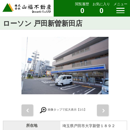
閲覧履歴
お気に入り
メニュー
0
0
ローソン 戸田新曽新田店
前
次
画像タップで拡大表示【
1
/1】
所在地
埼玉県戸田市大字新曽１８９２