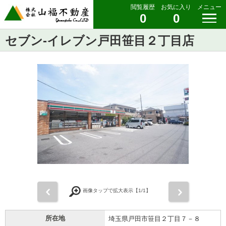
閲覧履歴
お気に入り
メニュー
0
0
セブン-イレブン戸田笹目２丁目店
前
次
画像タップで拡大表示【
1
/1】
所在地
埼玉県戸田市笹目２丁目７－８