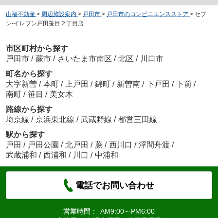
山福不動産
>
周辺施設案内
>
戸田市
>
戸田市のコンビニエンスストア
>
セブ
ン-イレブン戸田笹目２丁目店
市区町村から探す
戸田市
/
蕨市
/
さいたま市南区
/
北区
/
川口市
町名から探す
大字新曽
/
本町
/
上戸田
/
錦町
/
新曽南
/
下戸田
/
下前
/
南町
/
笹目
/
美女木
路線から探す
埼京線
/
京浜東北線
/
武蔵野線
/
都営三田線
駅から探す
戸田
/
戸田公園
/
北戸田
/
蕨
/
西川口
/
浮間舟渡
/
武蔵浦和
/
西浦和
/
川口
/
中浦和
電話でお問い合わせ
営業時間：
AM9:00～PM6:00