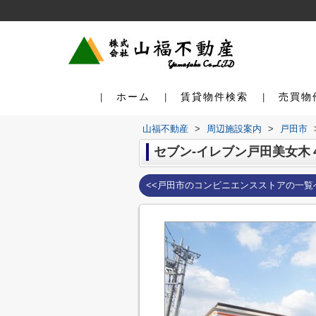
ホーム
賃貸物件検索
売買物
山福不動産
>
周辺施設案内
>
戸田市
セブン-イレブン戸田美女木
<<戸田市のコンビニエンスストアの一覧