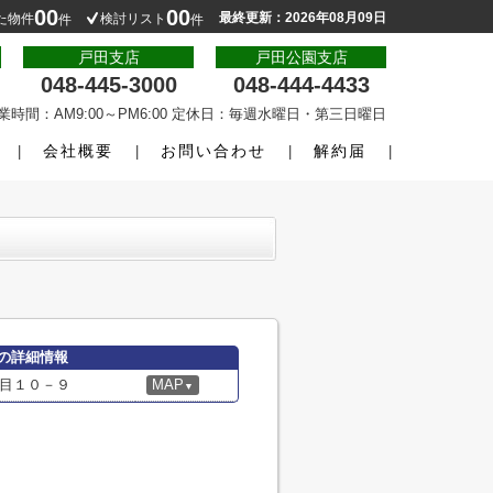
00
00
最終更新：2026年08月09日
た物件
検討リスト
件
件
戸田支店
戸田公園支店
048-445-3000
048-444-4433
業時間：AM9:00～PM6:00 定休日：毎週水曜日・第三日曜日
会社概要
お問い合わせ
解約届
の詳細情報
目１０－９
MAP
▼