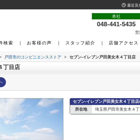
最近見
本社
048-441-5435
営
件検索
お客様の声
スタッフ紹介
店舗アクセス
>
戸田市のコンビニエンスストア
>
セブン-イレブン戸田美女木４丁目店
４丁目店
へ
セブン-イレブン戸田美女木４丁目店
所在地
埼玉県戸田市美女木４丁