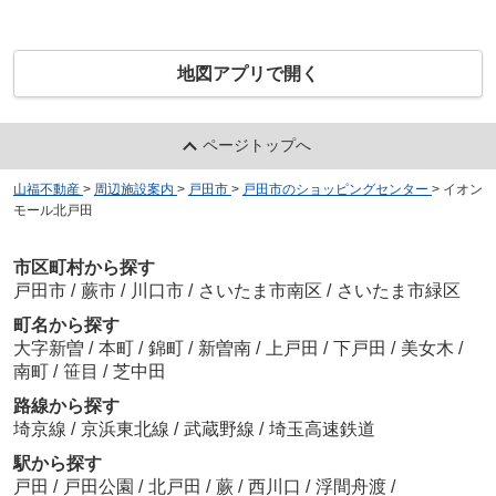
地図アプリで開く
ページトップへ
山福不動産
>
周辺施設案内
>
戸田市
>
戸田市のショッピングセンター
>
イオン
モール北戸田
市区町村から探す
戸田市
/
蕨市
/
川口市
/
さいたま市南区
/
さいたま市緑区
町名から探す
大字新曽
/
本町
/
錦町
/
新曽南
/
上戸田
/
下戸田
/
美女木
/
南町
/
笹目
/
芝中田
路線から探す
埼京線
/
京浜東北線
/
武蔵野線
/
埼玉高速鉄道
駅から探す
戸田
/
戸田公園
/
北戸田
/
蕨
/
西川口
/
浮間舟渡
/