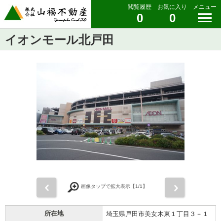
閲覧履歴
お気に入り
メニュー
0
0
イオンモール北戸田
前
次
画像タップで拡大表示【
1
/1】
所在地
埼玉県戸田市美女木東１丁目３－１