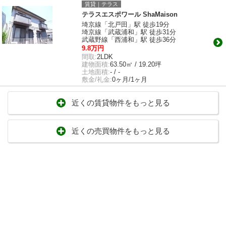
賃貸｜テラス
テラスエスポワール ShaMaison
埼京線「北戸田」駅 徒歩19分
埼京線「武蔵浦和」駅 徒歩31分
武蔵野線「西浦和」駅 徒歩36分
9.8万円
間取:
2LDK
建物面積:
63.50㎡ / 19.20坪
土地面積:
- / -
敷金/礼金:
0ヶ月/1ヶ月
近くの賃貸物件をもっと見る
近くの売買物件をもっと見る