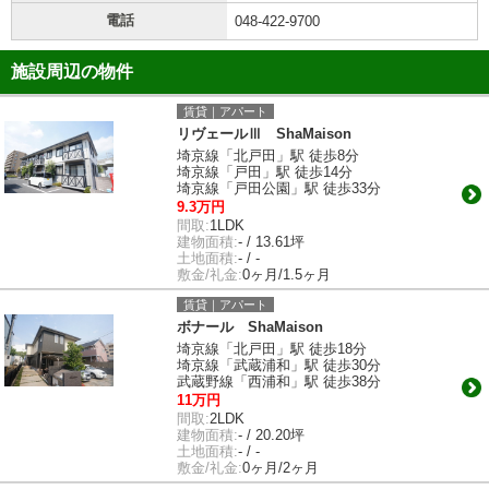
電話
048-422-9700
施設周辺の物件
賃貸｜アパート
リヴェールⅢ ShaMaison
埼京線「北戸田」駅 徒歩8分
埼京線「戸田」駅 徒歩14分
埼京線「戸田公園」駅 徒歩33分
9.3万円
間取:
1LDK
建物面積:
- / 13.61坪
土地面積:
- / -
敷金/礼金:
0ヶ月/1.5ヶ月
賃貸｜アパート
ボナール ShaMaison
埼京線「北戸田」駅 徒歩18分
埼京線「武蔵浦和」駅 徒歩30分
武蔵野線「西浦和」駅 徒歩38分
11万円
間取:
2LDK
建物面積:
- / 20.20坪
土地面積:
- / -
敷金/礼金:
0ヶ月/2ヶ月