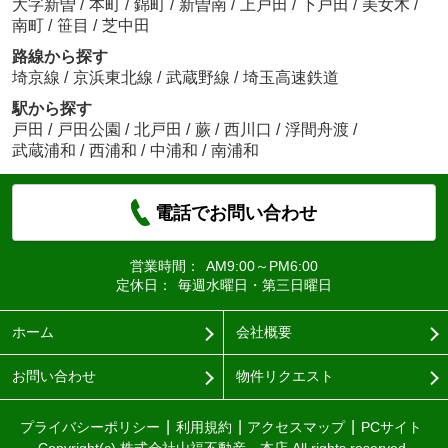
大字新曽
/
本町
/
錦町
/
新曽南
/
上戸田
/
下戸田
/
美女木
/
南町
/
笹目
/
芝中田
路線から探す
埼京線
/
京浜東北線
/
武蔵野線
/
埼玉高速鉄道
駅から探す
戸田
/
戸田公園
/
北戸田
/
蕨
/
西川口
/
浮間舟渡
/
武蔵浦和
/
西浦和
/
中浦和
/
南浦和
電話でお問い合わせ
営業時間：
AM9:00～PM6:00
定休日：
毎週水曜日・第三日曜日
ホーム
会社概要
お問い合わせ
物件リクエスト
プライバシーポリシー
利用規約
アクセスマップ
PCサイト