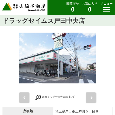
閲覧履歴
お気に入り
メニュー
0
0
ドラッグセイムス戸田中央店
前
次
画像タップで拡大表示【
1
/1】
所在地
埼玉県戸田市上戸田５丁目８