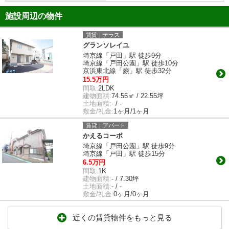
施設周辺の物件
賃貸｜テラス
グランソレイユ
埼京線「戸田」駅 徒歩9分
埼京線「戸田公園」駅 徒歩10分
京浜東北線「蕨」駅 徒歩32分
15.5万円
間取:
2LDK
建物面積:
74.55㎡ / 22.55坪
土地面積:
- / -
敷金/礼金:
1ヶ月/1ヶ月
賃貸｜アパート
かえるコーポ
埼京線「戸田公園」駅 徒歩9分
埼京線「戸田」駅 徒歩15分
6.5万円
間取:
1K
建物面積:
- / 7.30坪
土地面積:
- / -
敷金/礼金:
0ヶ月/0ヶ月
近くの賃貸物件をもっと見る