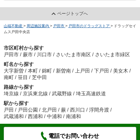
ページトップへ
山福不動産
>
周辺施設案内
>
戸田市
>
戸田市のドラッグストア
>
ドラッグセイ
ムス戸田中央店
市区町村から探す
戸田市
/
蕨市
/
川口市
/
さいたま市南区
/
さいたま市緑区
町名から探す
大字新曽
/
本町
/
錦町
/
新曽南
/
上戸田
/
下戸田
/
美女木
/
南町
/
笹目
/
芝中田
路線から探す
埼京線
/
京浜東北線
/
武蔵野線
/
埼玉高速鉄道
駅から探す
戸田
/
戸田公園
/
北戸田
/
蕨
/
西川口
/
浮間舟渡
/
武蔵浦和
/
西浦和
/
中浦和
/
南浦和
電話でお問い合わせ