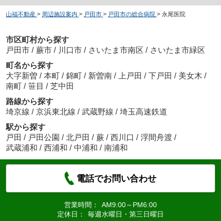
山福不動産
>
周辺施設案内
>
戸田市
>
戸田市の総合病院
>
永尾医院
市区町村から探す
戸田市
/
蕨市
/
川口市
/
さいたま市南区
/
さいたま市緑区
町名から探す
大字新曽
/
本町
/
錦町
/
新曽南
/
上戸田
/
下戸田
/
美女木
/
南町
/
笹目
/
芝中田
路線から探す
埼京線
/
京浜東北線
/
武蔵野線
/
埼玉高速鉄道
駅から探す
戸田
/
戸田公園
/
北戸田
/
蕨
/
西川口
/
浮間舟渡
/
武蔵浦和
/
西浦和
/
中浦和
/
南浦和
電話でお問い合わせ
営業時間：
AM9:00～PM6:00
定休日：
毎週水曜日・第三日曜日