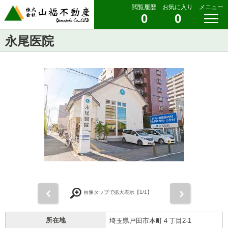
閲覧履歴
お気に入り
メニュー
0
0
永尾医院
前
次
画像タップで拡大表示【
1
/1】
所在地
埼玉県戸田市本町４丁目2-1