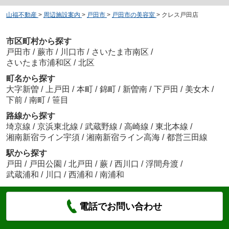
山福不動産
>
周辺施設案内
>
戸田市
>
戸田市の美容室
>
クレス戸田店
市区町村から探す
戸田市
/
蕨市
/
川口市
/
さいたま市南区
/
さいたま市浦和区
/
北区
町名から探す
大字新曽
/
上戸田
/
本町
/
錦町
/
新曽南
/
下戸田
/
美女木
/
下前
/
南町
/
笹目
路線から探す
埼京線
/
京浜東北線
/
武蔵野線
/
高崎線
/
東北本線
/
湘南新宿ライン宇須
/
湘南新宿ライン高海
/
都営三田線
駅から探す
戸田
/
戸田公園
/
北戸田
/
蕨
/
西川口
/
浮間舟渡
/
武蔵浦和
/
川口
/
西浦和
/
南浦和
電話でお問い合わせ