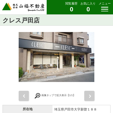
閲覧履歴
お気に入り
メニュー
0
0
クレス戸田店
前
次
画像タップで拡大表示【
1
/1】
所在地
埼玉県戸田市大字新曽１８８