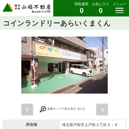
閲覧履歴
お気に入り
メニュー
0
0
コインランドリーあらいくまくん
前
次
画像タップで拡大表示【
1
/1】
所在地
埼玉県戸田市上戸田３丁目３－６