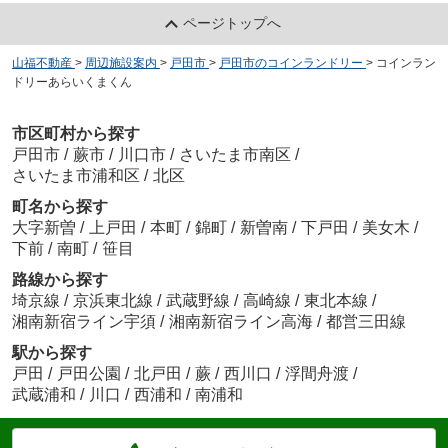
ページトップへ
山福不動産
>
周辺施設案内
>
戸田市
>
戸田市のコインランドリー
>
コインラン
ドリーあらいくまくん
市区町村から探す
戸田市
/
蕨市
/
川口市
/
さいたま市南区
/
さいたま市浦和区
/
北区
町名から探す
大字新曽
/
上戸田
/
本町
/
錦町
/
新曽南
/
下戸田
/
美女木
/
下前
/
南町
/
笹目
路線から探す
埼京線
/
京浜東北線
/
武蔵野線
/
高崎線
/
東北本線
/
湘南新宿ライン宇須
/
湘南新宿ライン高海
/
都営三田線
駅から探す
戸田
/
戸田公園
/
北戸田
/
蕨
/
西川口
/
浮間舟渡
/
武蔵浦和
/
川口
/
西浦和
/
南浦和